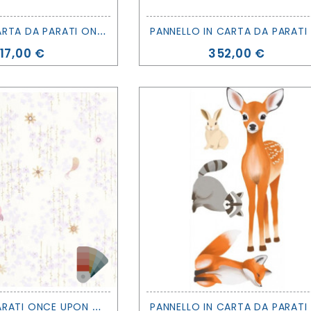
B
ORDO IN CARTA DA PARATI ONCE UPON A TIME 2 - OCEAN FLOOR - CASADECO
ANNE
Prezzo
Prezzo
117,00 €
352,00 €
C
ARTA DA PARATI ONCE UPON A TIME 2 - TROPICAL BIRDS - CASADECO
ANNE