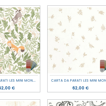
C
ARTA DA PARATI LES MINI MONDES - BALADE EN FORET - CASELIO
Prezzo
Prezzo
62,00 €
62,00 €