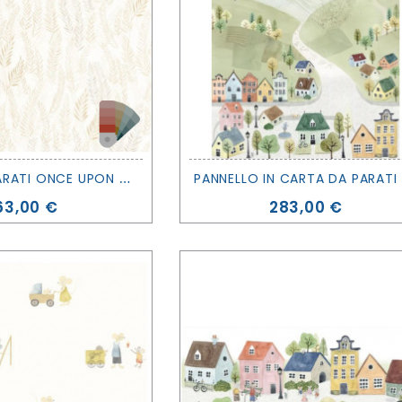
C
ARTA DA PARATI ONCE UPON A TIME 2 - WALK IN THE JUNGLE - CASADECO
ANNE
Prezzo
Prezzo
63,00 €
283,00 €