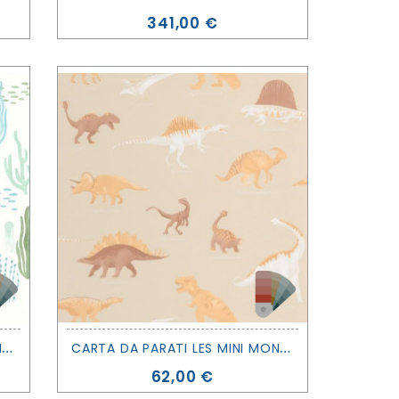
Prezzo
341,00 €
C
ARTA DA PARATI LES MINI MONDES - LES FONDS MARINS - CASELIO
C
ARTA DA PARATI LES MINI MONDES - JURASSIQUE - CASELIO
Prezzo
62,00 €