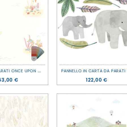
C
ARTA DA PARATI ONCE UPON A TIME 2 - CORAL REEF - CASADECO
ANNE
Prezzo
Prezzo
63,00 €
122,00 €