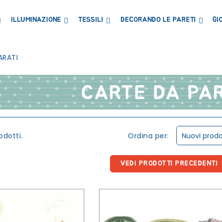
ILLUMINAZIONE
TESSILI
DECORANDO LE PARETI
GI
LIBRERIE MENSOLE E ARMADI
CONTENITORI E PORTAGIOCHI
LAVAGNE E CARTE MAGNETICHE
ARATI
CARTE DA PA
Ordina per:
odotti.
Nuovi prodo
VEDI PRODOTTI PRECEDENTI