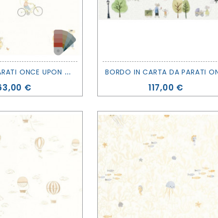
C
ARTA DA PARATI ONCE UPON A TIME 2 - NEIGHBORHOOD OF THE VILLAGE - CASADECO
Prezzo
Prezzo
63,00 €
117,00 €