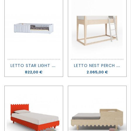
L
ETTO STAR LIGHT - MONTESSORI - MATHY BY BOLS
L
ETTO NEST PERCH - OEUF
Prezzo
822,00 €
Prezzo
2.065,00 €