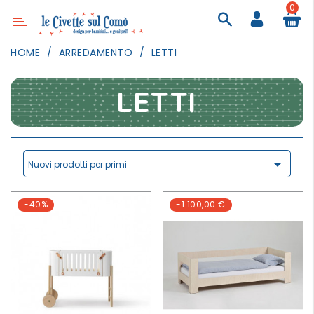
0
Categoria
HOME
ARREDAMENTO
LETTI
ARREDAMENTO
ILLUMINAZIONE
LETTI
TESSILI
DECORANDO
LE

Nuovi prodotti per primi
PARETI
GIOCHI
-40%
-1.100,00 €
GESTI
QUOTIDIANI
FESTE
E
EVENTI
OUTDOOR