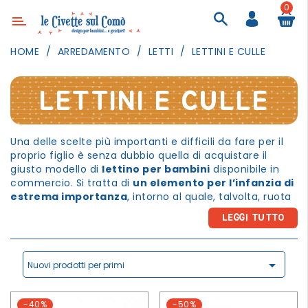
0
Categoria
HOME
ARREDAMENTO
LETTI
LETTINI E CULLE
ARREDAMENTO
ILLUMINAZIONE
LETTINI E CULLE
TESSILI
Una delle scelte più importanti e difficili da fare per il
DECORANDO
proprio figlio è senza dubbio quella di acquistare il
LE
giusto modello di
lettino per bambini
disponibile in
PARETI
commercio. Si tratta di
un elemento per l’infanzia di
GIOCHI
estrema importanza
, intorno al quale, talvolta, ruota
l’intera progettazione della stanza del bambino. Una
GESTI
LEGGI TUTTO
caratteristica fondamentale per i lettini destinati al
QUOTIDIANI
sonno o riposo del bambino è certamente la presenza
di sponde o sbarre di sicurezza. Esistono peraltro delle
FESTE

specifiche normative a riguardo. Dunque, per evitare di
Nuovi prodotti per primi
E
acquistare prodotti che non siano conformi alla legge
EVENTI
(e anche di scarsa qualità) è consigliabile accertarsi
-40%
-50%
che il lettino scelto rispetti tali leggi. Ad esempio per il
OUTDOOR