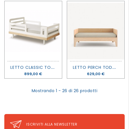
L
ETTO CLASSIC TODDLER BED - OEUF
L
ETTO PERCH TODDLER BED - OEUF
Prezzo
899,00 €
Prezzo
629,00 €
Mostrando 1 - 26 di 26 prodotti
ISCRIVITI ALLA NEWSLETTER