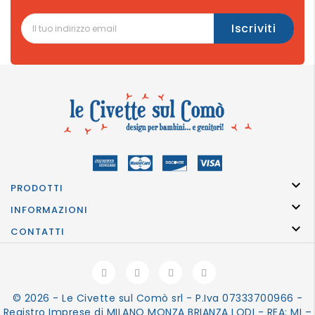

PRODOTTI

INFORMAZIONI

CONTATTI
© 2026 - Le Civette sul Comò srl - P.Iva 07333700966 -
Registro Imprese di MILANO MONZA BRIANZA LODI - REA: MI –