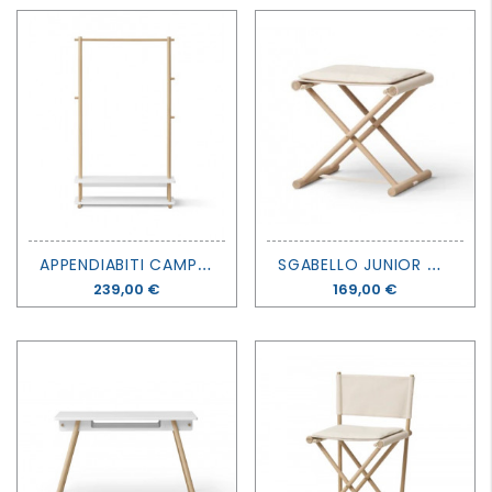
A
PPENDIABITI CAMP - OLIVER FURNITURE
S
GABELLO JUNIOR CAMP - OLIVER FURNITURE
Prezzo
239,00 €
Prezzo
169,00 €