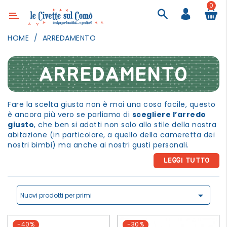
0
Categoria
HOME
ARREDAMENTO
ARREDAMENTO
ILLUMINAZIONE
ARREDAMENTO
TESSILI
Fare la scelta giusta non è mai una cosa facile, questo
DECORANDO
è ancora più vero se parliamo di
scegliere l’arredo
LE
giusto
, che ben si adatti non solo allo stile della nostra
PARETI
abitazione (in particolare, a quello della cameretta dei
GIOCHI
nostri bimbi) ma anche ai nostri gusti personali.
L’importanza che oggi la mobilia ricopre all’interno di
GESTI
LEGGI TUTTO
una casa è ancora più amplificato che nel passato. La
QUOTIDIANI
casa
è, innanzitutto,
un posto che sentiamo nostro
più di qualsiasi altra cosa
ed è perciò fondamentale
FESTE

scegliere con cura ogni particolare che la compone.
Nuovi prodotti per primi
E
Abbiamo incluso nel nostro
catalogo di arredamento
EVENTI
online
una vasta gamma di prodotti differenziandoli
-40%
-30%
per forma e stile (nordico, vintage, minimal...) con lo
OUTDOOR