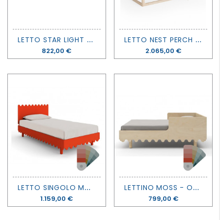
L
ETTO STAR LIGHT - MONTESSORI - MATHY BY BOLS
L
ETTO NEST PERCH - OEUF
Prezzo
822,00 €
Prezzo
2.065,00 €
L
ETTO SINGOLO MOSS - OEUF
L
ETTINO MOSS - OEUF
Prezzo
1.159,00 €
Prezzo
799,00 €