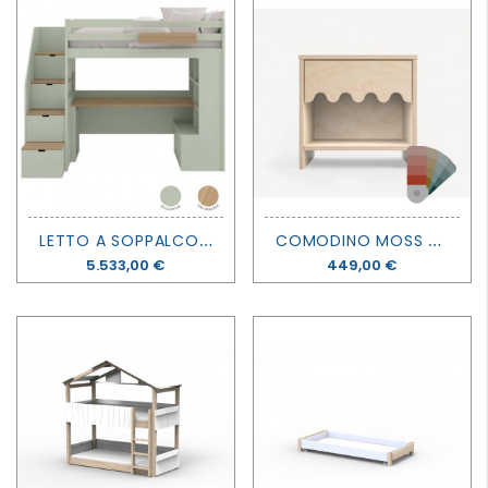
L
ETTO A SOPPALCO XL CON LIBRERIA E SCRIVANIA - MUBA
C
OMODINO MOSS - OEUF
Prezzo
5.533,00 €
Prezzo
449,00 €