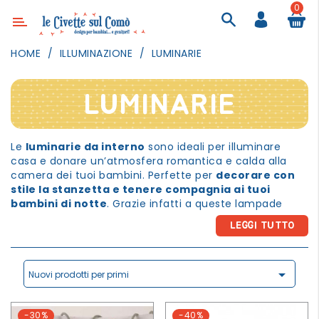
0
Categoria
HOME
ILLUMINAZIONE
LUMINARIE
ARREDAMENTO
ILLUMINAZIONE
LUMINARIE
TESSILI
Le
luminarie da interno
sono ideali per illuminare
DECORANDO
casa e donare un’atmosfera romantica e calda alla
LE
camera dei tuoi bambini. Perfette per
decorare con
PARETI
stile la stanzetta e tenere compagnia ai tuoi
GIOCHI
bambini di notte
. Grazie infatti a queste lampade
notturne la cameretta farà meno paura e il sonno sarà
GESTI
LEGGI TUTTO
sicuramente migliore. Una moda molto ricercata negli
QUOTIDIANI
ultimi tempi è di illuminare con
luci a forma di
lettere
. Si tratta di un tipo di illuminazione che ha
FESTE

riscontrato successo grazie a targhe o insegne
Nuovi prodotti per primi
E
pubblicitarie. Le luminarie da arredamento per interni
EVENTI
possono essere di qualsiasi dimensione e dare vita ad
-30%
-40%
un ambiente molto personalizzato. Nel nostro catalogo
OUTDOOR