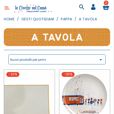
0
Categoria
HOME
GESTI QUOTIDIANI
PAPPA
A TAVOLA
ARREDAMENTO
ILLUMINAZIONE
A TAVOLA
TESSILI
DECORANDO
LE

Nuovi prodotti per primi
PARETI
GIOCHI
-20%
-30%
GESTI
QUOTIDIANI
FESTE
E
EVENTI
OUTDOOR