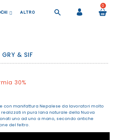
0
OCHI
BORRACCE, BORSE TERMICHE E CONTENITORI ALIMENTARI
PRODOTTI PER IL BAGNETTO
TELI ASCIUGAMANI E ACCAPPATOI
 GRY & SIF
rmia 30%
se con manifattura Nepalese da lavoratori molto
no realizzati in pura lana naturale della Nuova
ionati uno ad uno a mano, secondo antiche
one del feltro.