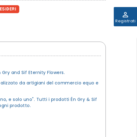
ESIDERI
perm_identity
Registrati
 Gry and Sif Eternity Flowers.
realizzato da artigiani del commercio equo e
o, e solo uno". Tutti i prodotti Én Gry & Sif
ogni prodotto.