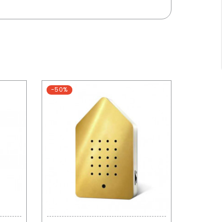
-50%
-20%