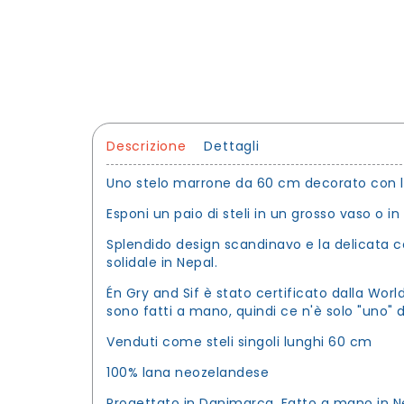
Descrizione
Dettagli
Uno stelo marrone da 60 cm decorato con limo
Esponi un paio di steli in un grosso vaso o in
Splendido design scandinavo e la delicata co
solidale in Nepal.
Én Gry and Sif è stato certificato dalla World
sono fatti a mano, quindi ce n'è solo "uno" 
Venduti come steli singoli lunghi 60 cm
100% lana neozelandese
Progettato in Danimarca. Fatto a mano in N