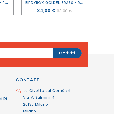
T
APPETO VINILICO SALVA - PAVIMENTO AMMIL GIALLO - TODDLEKIND
B
IRDYBOX GOLDEN BRASS - RELAXOUND
Prezzo
34,00 €
68,00 €
CONTATTI
Le Civette sul Comò srl
Via V. Salmini, 4
i Di
20135 Milano
Milano