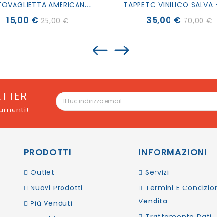
S
ET TOVAGLIETTA AMERICANA ROMBI - ZUZÙ
Prezzo
Prezzo
15,00 €
35,00 €
25,00 €
70,00 €
ETTER
namenti!
PRODOTTI
INFORMAZIONI
Outlet
Servizi
Nuovi Prodotti
Termini E Condizion
Vendita
Più Venduti
Trattamento Dati