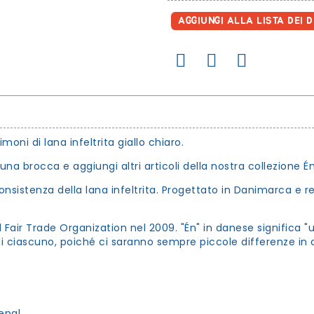
AGGIUNGI ALLA LISTA DEI D
ni di lana infeltrita giallo chiaro.
 una brocca e aggiungi altri articoli della nostra collezione Én
nsistenza della lana infeltrita. Progettato in Danimarca e 
 Fair Trade Organization nel 2009. "Én" in danese significa "un
di ciascuno, poiché ci saranno sempre piccole differenze in 
epal