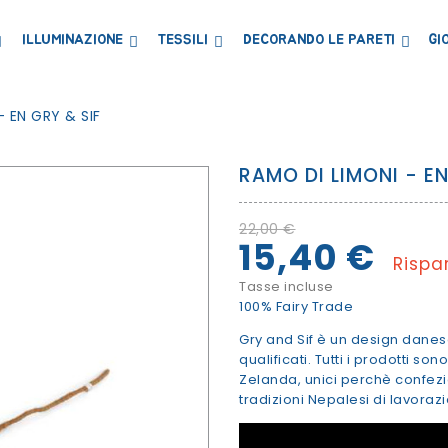
ILLUMINAZIONE
TESSILI
DECORANDO LE PARETI
GI
LIBRERIE MENSOLE E ARMADI
CONTENITORI E PORTAGIOCHI
LAVAGNE E CARTE MAGNETICHE
- EN GRY & SIF
RAMO DI LIMONI - EN
22,00 €
15,40 €
Rispa
Tasse incluse
100% Fairy Trade
Gry and Sif è un design dane
qualificati. Tutti i prodotti so
Zelanda, unici perchè confez
tradizioni Nepalesi di lavorazi