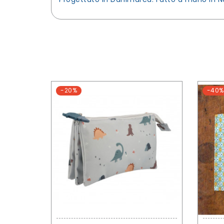
-20%
-40%