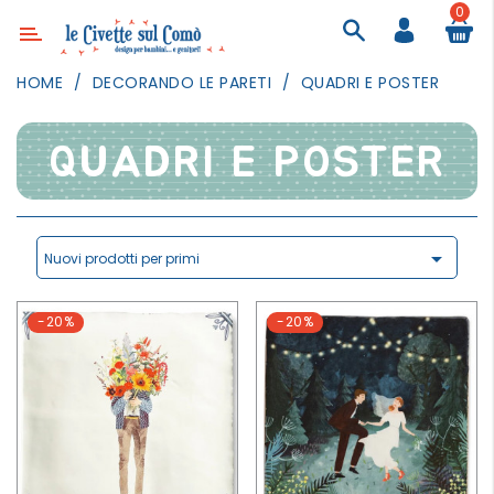
0
Categoria
HOME
DECORANDO LE PARETI
QUADRI E POSTER
ARREDAMENTO
ILLUMINAZIONE
QUADRI E POSTER
TESSILI
DECORANDO
LE

Nuovi prodotti per primi
PARETI
GIOCHI
-20%
-20%
GESTI
QUOTIDIANI
FESTE
E
EVENTI
OUTDOOR