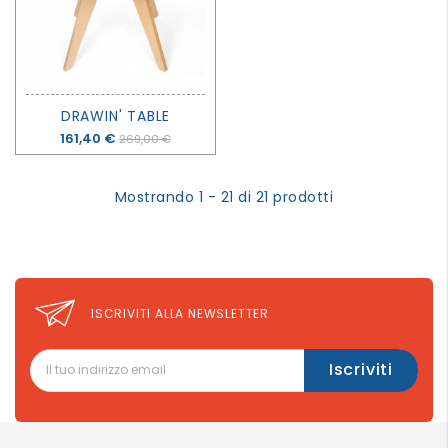
DRAWIN' TABLE
Prezzo
161,40 €
269,00 €
Mostrando 1 - 21 di 21 prodotti
ISCRIVITI ALLA NEWSLETTER