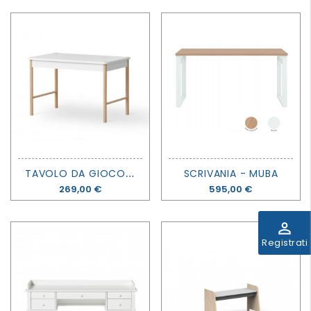
T
AVOLO DA GIOCO PER BAMBINI CAMP - OLIVER FURNITURE
SCRIVANIA - MUBA
Prezzo
269,00 €
Prezzo
595,00 €
perm_identity
Registrati