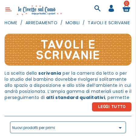
0
Categoria
HOME
ARREDAMENTO
MOBILI
TAVOLI E SCRIVANIE
ARREDAMENTO
ILLUMINAZIONE
TAVOLI E
TESSILI
SCRIVANIE
DECORANDO
LE
La scelta della
scrivania
per la camera da letto o per
PARETI
lo studio del bambino dovrebbe rivolgersi solitamente
allo spazio a disposizione e allo stile dell’ambiente in cui
GIOCHI
andrà posizionata. L’ampia gamma di materiali usati e il
GESTI
perseguimento di
alti standard qualitativi
, permette
QUOTIDIANI
di avere tavoli per lo studio di diverse forme, con
LEGGI TUTTO
lunghezze anche oltre i 4 metri o con basi in estrema
FESTE
torsione, tutti caratterizzati da incredibile stabilità e
E
resistenza. L’attenzione alle continue evoluzioni
EVENTI

moderne del gusto e alle esigenze abitative garantisce
Nuovi prodotti per primi
un numero importante di finiture adatte sia a spazi
OUTDOOR