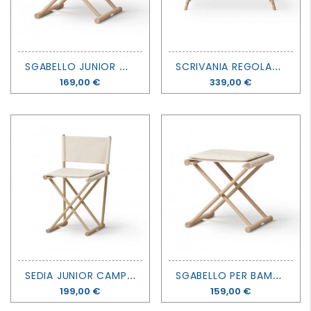
S
GABELLO JUNIOR CAMP - OLIVER FURNITURE
S
CRIVANIA REGOLABILE JUNIOR CAMP - OLIVER FURNITURE
Prezzo
169,00 €
Prezzo
339,00 €
S
EDIA JUNIOR CAMP - OLIVER FURNITURE
S
GABELLO PER BAMBINI CAMP - OLIVER FURNITURE
Prezzo
199,00 €
Prezzo
159,00 €