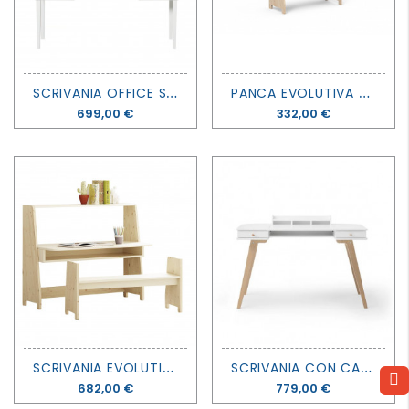
S
CRIVANIA OFFICE SEASIDE - OLIVER FURNITURE
P
ANCA EVOLUTIVA ASYMETRY - MATHY BY BOLS
Prezzo
699,00 €
Prezzo
332,00 €
S
CRIVANIA EVOLUTIVA ASYMETRY - MATHY BY BOLS
S
CRIVANIA CON CASSETTI WOOD - OLIVER FURNITURE
Prezzo
682,00 €
Prezzo
779,00 €