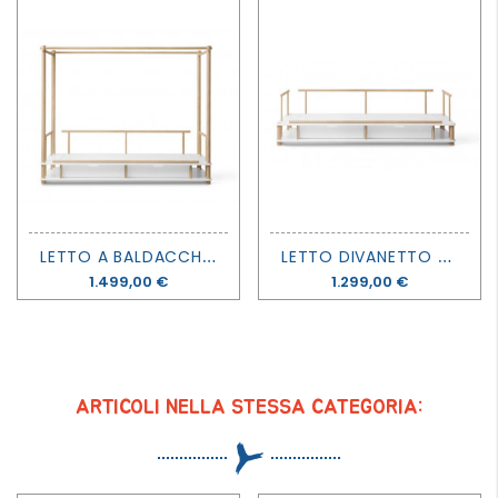
L
ETTO A BALDACCHINO CAMP - OLIVER FURNITURE
L
ETTO DIVANETTO CAMP - OLIVER FURNITURE
Prezzo
1.499,00 €
Prezzo
1.299,00 €
ARTICOLI NELLA STESSA CATEGORIA: