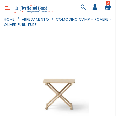
0
Categoria
HOME
ARREDAMENTO
COMODINO CAMP - ROVERE -
OLIVER FURNITURE
ARREDAMENTO
ILLUMINAZIONE
TESSILI
DECORANDO
LE
PARETI
GIOCHI
GESTI
QUOTIDIANI
FESTE
E
EVENTI
OUTDOOR