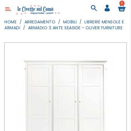
0
Categoria
HOME
ARREDAMENTO
MOBILI
LIBRERIE MENSOLE E
ARMADI
ARMADIO 3 ANTE SEASIDE - OLIVER FURNITURE
ARREDAMENTO
ILLUMINAZIONE
TESSILI
DECORANDO
LE
PARETI
GIOCHI
GESTI
QUOTIDIANI
FESTE
E
EVENTI
OUTDOOR