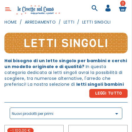
0
Categoria
HOME
ARREDAMENTO
LETTI
LETTI SINGOLI
ARREDAMENTO
ILLUMINAZIONE
LETTI SINGOLI
TESSILI
Hai bisogno di un letto singolo per bambini e cerchi
DECORANDO
un modello originale e di qualità?
In questa
LE
categoria dedicata ai letti singoli avrai la possibilità di
PARETI
scegliere, tra numerose alternative, l'arredo che
GIOCHI
preferisci! La nostra selezione di
letti singoli bambini
ti lascerà soltanto l'imbarazzo della scelta. I nostri letti
GESTI
LEGGI TUTTO
per bambini esistono in tante forme diverse:
QUOTIDIANI
letti a castello per bambini;
FESTE

letti a soppalco per bambini;
Nuovi prodotti per primi
E
letti estraibili bambini;
EVENTI
letti bambini con cassetti
-1.100,00 €
Abbiamo anche una varietà di dimensioni: letti per
OUTDOOR