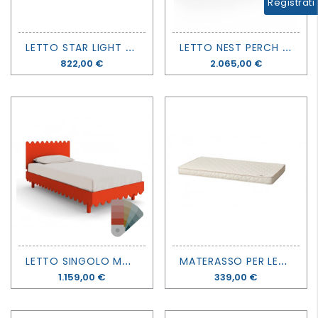
Registrati
L
ETTO STAR LIGHT - MONTESSORI - MATHY BY BOLS
L
ETTO NEST PERCH - OEUF
Prezzo
822,00 €
Prezzo
2.065,00 €
L
ETTO SINGOLO MOSS - OEUF
M
ATERASSO PER LETTO CAMP - OLIVER FURNITURE
Prezzo
1.159,00 €
Prezzo
339,00 €