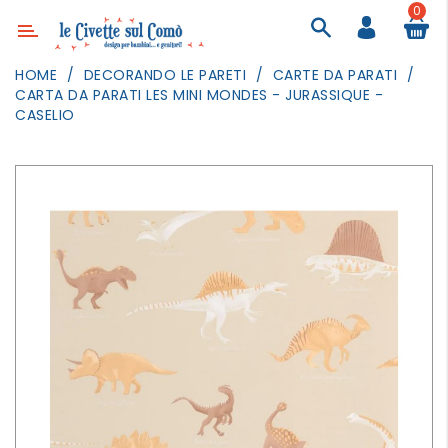
0
Categoria
HOME
DECORANDO LE PARETI
CARTE DA PARATI
CARTA DA PARATI LES MINI MONDES - JURASSIQUE -
ARREDAMENTO
CASELIO
ILLUMINAZIONE
TESSILI
DECORANDO
LE
PARETI
GIOCHI
GESTI
QUOTIDIANI
FESTE
E
EVENTI
OUTDOOR