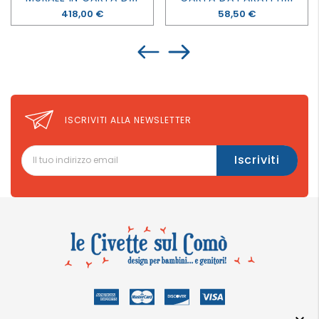
Prezzo
418,00 €
Prezzo
58,50 €
ISCRIVITI ALLA NEWSLETTER