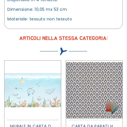
Dimensione: 10,05 mx 53 cm
Materiale: tessuto non tessuto
ARTICOLI NELLA STESSA CATEGORIA:
M
URALE IN CARTA DA PARATI OLIVER ROBINS - OCEAN JOY - SIR EDWARD
C
ARTA DA PARATI HYGGE - FREEDOM - CASELIO