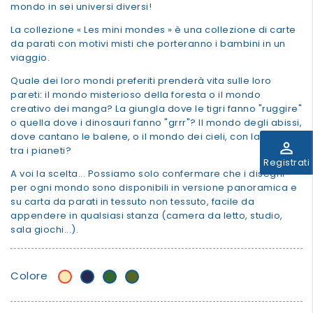
mondo in sei universi diversi!
La collezione « Les mini mondes » è una collezione di carte
da parati con motivi misti che porteranno i bambini in un
viaggio.
Quale dei loro mondi preferiti prenderà vita sulle loro
pareti: il mondo misterioso della foresta o il mondo
creativo dei manga? La giungla dove le tigri fanno "ruggire"
o quella dove i dinosauri fanno "grrr"? Il mondo degli abissi,
dove cantano le balene, o il mondo dei cieli, con la testa
perm_identity
tra i pianeti?
Registrati
A voi la scelta... Possiamo solo confermare che i disegni
per ogni mondo sono disponibili in versione panoramica e
su carta da parati in tessuto non tessuto, facile da
appendere in qualsiasi stanza (camera da letto, studio,
sala giochi...).
Colore
Beige/banana
Blu
Verde
khaki
Scuro