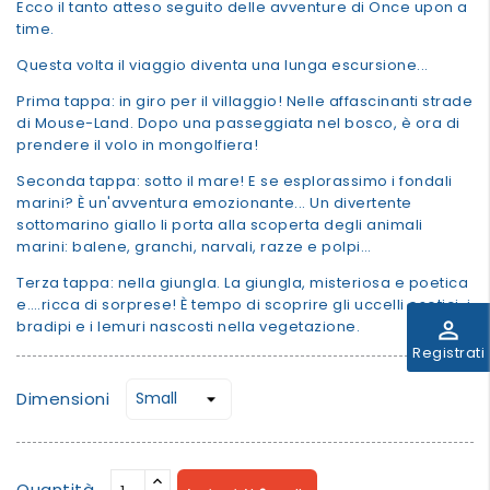
Ecco il tanto atteso seguito delle avventure di Once upon a
time.
Questa volta il viaggio diventa una lunga escursione...
Prima tappa: in giro per il villaggio! Nelle affascinanti strade
di Mouse-Land. Dopo una passeggiata nel bosco, è ora di
prendere il volo in mongolfiera!
Seconda tappa: sotto il mare! E se esplorassimo i fondali
marini? È un'avventura emozionante... Un divertente
sottomarino giallo li porta alla scoperta degli animali
marini: balene, granchi, narvali, razze e polpi…
Terza tappa: nella giungla. La giungla, misteriosa e poetica
e….ricca di sorprese! È tempo di scoprire gli uccelli esotici, i
perm_identity
bradipi e i lemuri nascosti nella vegetazione.
Registrati
Dimensioni
Quantità