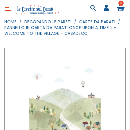
0
Categoria
HOME
DECORANDO LE PARETI
CARTE DA PARATI
PANNELLO IN CARTA DA PARATI ONCE UPON A TIME 2 -
ARREDAMENTO
WELCOME TO THE VILLAGE - CASADECO
ILLUMINAZIONE
TESSILI
DECORANDO
LE
PARETI
GIOCHI
GESTI
QUOTIDIANI
FESTE
E
EVENTI
OUTDOOR