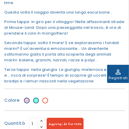
time.
Questa volta il viaggio diventa una lunga escursione...
Prima tappa: in giro per il villaggio! Nelle affascinanti strade
di Mouse-Land. Dopo una passeggiata nel bosco, è ora di
prendere il volo in mongolfiera!
Seconda tappa: sotto il mare! E se esplorassimo i fondali
marini? È un'avventura emozionante... Un divertente
sottomarino giallo li porta alla scoperta degli animali
marini: balene, granchi, narvali, razze e polpi…
Terza tappa: nella giungla. La giungla, misteriosa e poetica
perm_identity
e….ricca di sorprese! È tempo di scoprire gli uccelli esotici, i
Registrati
bradipi e i lemuri nascosti nella vegetazione.
Colore
Rosa
Verde
Natural
Acqua
Quantità
Aggiungi Al Carrello