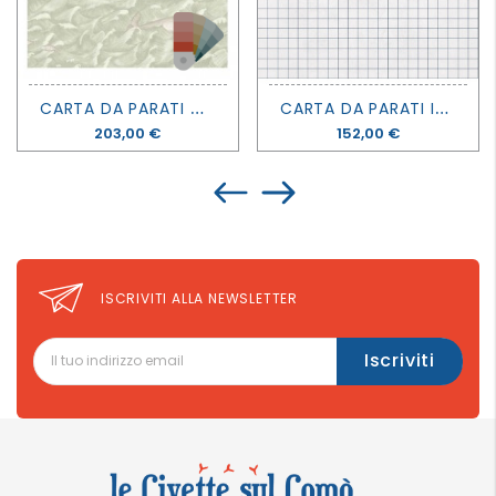
C
ARTA DA PARATI WHIMSICAL - MELVILLE - COLE&SON
C
ARTA DA PARATI INSTANT - NOTEBOOK - COORDONNÉ
Prezzo
203,00 €
Prezzo
152,00 €
ISCRIVITI ALLA NEWSLETTER