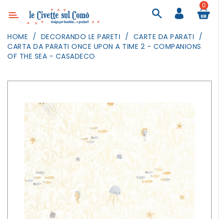
0
Categoria
HOME
DECORANDO LE PARETI
CARTE DA PARATI
CARTA DA PARATI ONCE UPON A TIME 2 - COMPANIONS
ARREDAMENTO
OF THE SEA - CASADECO
ILLUMINAZIONE
TESSILI
DECORANDO
LE
PARETI
GIOCHI
GESTI
QUOTIDIANI
FESTE
E
EVENTI
OUTDOOR