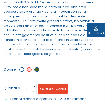
sfondi YOUNG & FREE! Poiché i giovani hanno un universo
tutto loro e non sono mai a corto di idee, abbiamo
dedicato una - grande - serie di modelli con cui si
collegheranno attorno alle principali tendenze del
momento. C'è l'arte molto grafica e street, ispirazioni di
viaggio per i giramondo, il tropicale per i più verdi o
perm_identity
addirittura astro per chi ha la testa tra le nuvole. Sempre
Registrati
con un atteggiamento positivo e include adesivi e
panoramiche! Tutte le carte da parati in vinile su tessuto
non tessuto della collezione sono facili da installare in
qualsiasi ambiente della casa a loro dedicato (camera da
letto, ufficio, sala giochi, bagno, ecc.).
Colore
Bianco
Rosa
khaki
Pastello
Quantità
Aggiungi Al Carrello

Prenotazione disponibile - 2-3 settimane