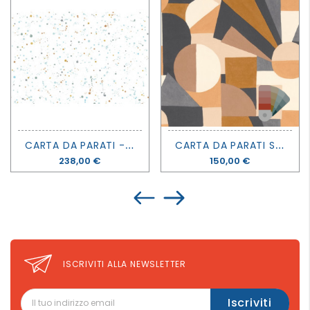
C
ARTA DA PARATI - INK COLOSSAL MINT - REBEL WALLS
C
ARTA DA PARATI SONIA - MOUVEMENTS - CASAMANCE
Prezzo
238,00 €
Prezzo
150,00 €
ISCRIVITI ALLA NEWSLETTER