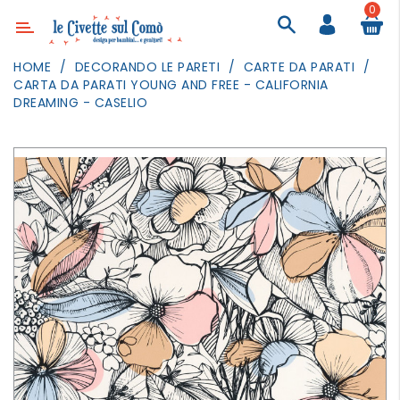
0
Categoria
HOME
DECORANDO LE PARETI
CARTE DA PARATI
CARTA DA PARATI YOUNG AND FREE - CALIFORNIA
ARREDAMENTO
DREAMING - CASELIO
ILLUMINAZIONE
TESSILI
DECORANDO
LE
PARETI
GIOCHI
GESTI
QUOTIDIANI
FESTE
E
EVENTI
OUTDOOR