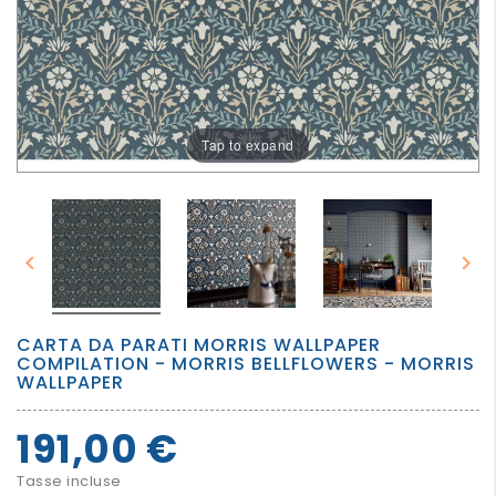
PER
I
PIU'
GRANDI
Tap to expand


CARTA DA PARATI MORRIS WALLPAPER
COMPILATION - MORRIS BELLFLOWERS - MORRIS
WALLPAPER
191,00 €
Tasse incluse