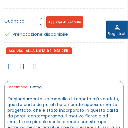
Quantità
Aggiungi Al Carrello
perm_identity

Registrati
Prenotazione disponibile
AGGIUNGI ALLA LISTA DEI DESIDERI
Descrizione
Dettagli
Originariamente un modello di tappeto più venduto,
questa carta da parati ha un bordo appositamente
progettato, che è stato incorporato in questa carta
da parati contemporanea. Il motivo floreale ad
incastro su piccola scala la rende una stampa
estremamente versatile che può essere utilizzata su