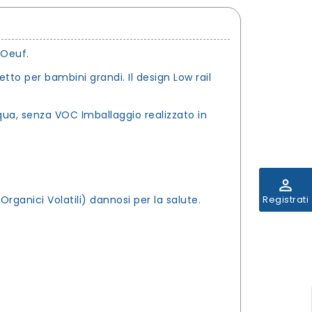
 Oeuf.
etto per bambini grandi. Il design Low rail
qua, senza VOC Imballaggio realizzato in
perm_identity
rganici Volatili) dannosi per la salute.
Registrati