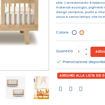
stile. L’arredamento è fabbri
materiali ecologici, pigmenti n
design semplice, pulito e int
unica e senza tempo che fa i
Colore
Bianco
Betulla
Quantità
AGGI

Prenotazione disponibi
AGGIUNGI ALLA LISTA DEI D
