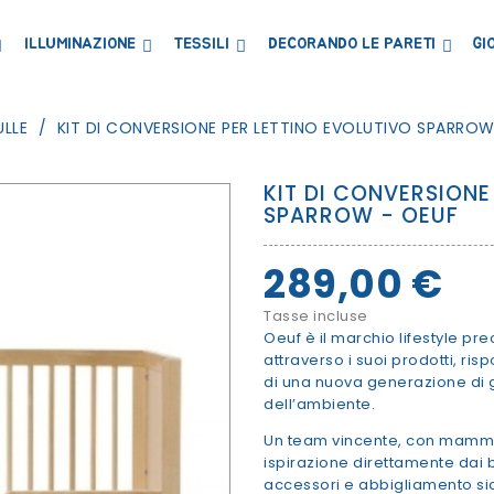
ILLUMINAZIONE
TESSILI
DECORANDO LE PARETI
GI
LIBRERIE MENSOLE E ARMADI
CONTENITORI E PORTAGIOCHI
LAVAGNE E CARTE MAGNETICHE
ULLE
KIT DI CONVERSIONE PER LETTINO EVOLUTIVO SPARROW
KIT DI CONVERSIONE
SPARROW - OEUF
289,00 €
Tasse incluse
Oeuf è il marchio lifestyle p
attraverso i suoi prodotti, risp
di una nuova generazione di ge
dell’ambiente.
Un team vincente, con mamm
ispirazione direttamente dai
accessori e abbigliamento sicu