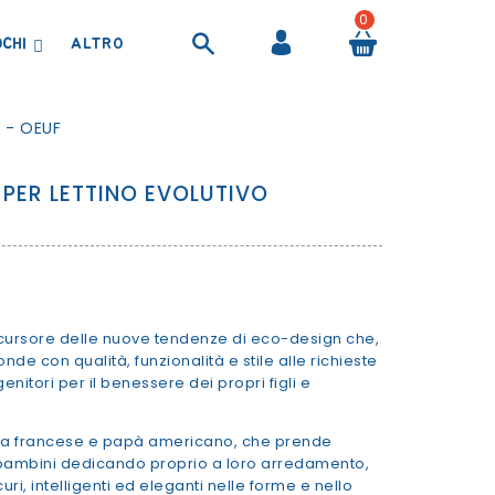
0
OCHI
BORRACCE, BORSE TERMICHE E CONTENITORI ALIMENTARI
PRODOTTI PER IL BAGNETTO
TELI ASCIUGAMANI E ACCAPPATOI
 - OEUF
 PER LETTINO EVOLUTIVO
recursore delle nuove tendenze di eco-design che,
onde con qualità, funzionalità e stile alle richieste
nitori per il benessere dei propri figli e
a francese e papà americano, che prende
 bambini dedicando proprio a loro arredamento,
ri, intelligenti ed eleganti nelle forme e nello