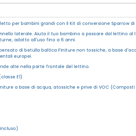
 letto per bambini grandi con il Kit di conversione Sparrow di
nello laterale. Aiuta il tuo bambino a passare dal lettino al l
urne, adatto all'uso fino a 6 anni.
ensato di betulla baltica Finiture non tossiche, a base d'ac
entali europei.
nde alte nella parte frontale del lettino.
(classe E1)
 Finiture a base di acqua, atossiche e prive di VOC (Composti O
incluso)