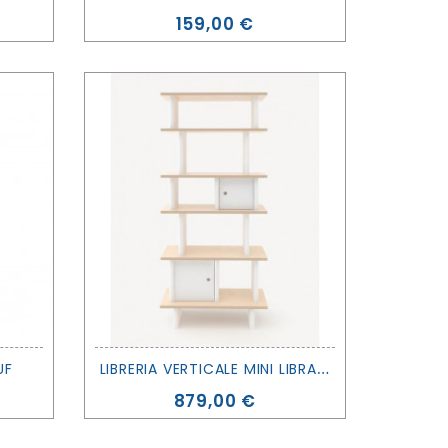
Prezzo
159,00 €
L
IBRERIA VERTICALE MINI LIBRARY - OEUF
UF
Prezzo
879,00 €