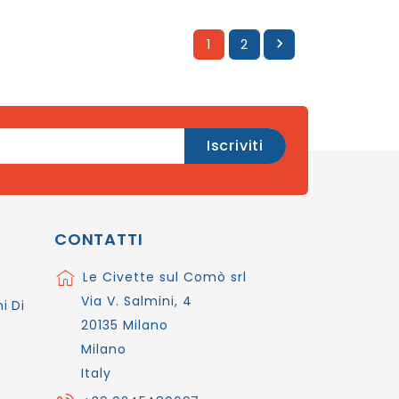
1
2

CONTATTI
Le Civette sul Comò srl
Via V. Salmini, 4
i Di
20135 Milano
Milano
Italy