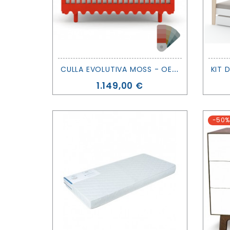
C
ULLA EVOLUTIVA MOSS - OEUF
Prezzo
1.149,00 €
-50%