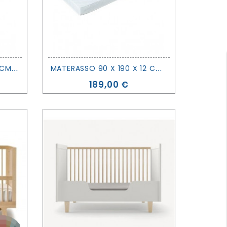
M
ATERASSO 89 X 186 X 11 CM - OEUF
M
ATERASSO 90 X 190 X 12 CM - OEUF
Prezzo
189,00 €