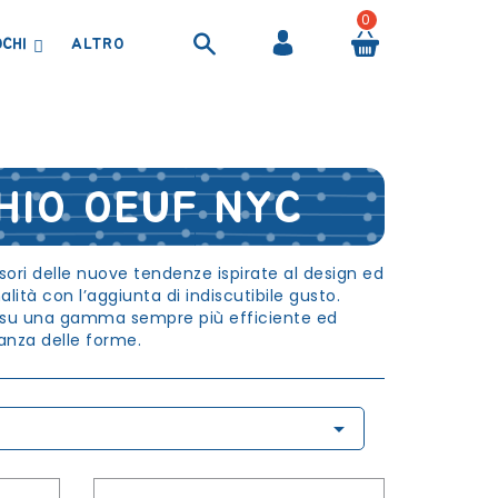
0
OCHI
BORRACCE, BORSE TERMICHE E CONTENITORI ALIMENTARI
PRODOTTI PER IL BAGNETTO
TELI ASCIUGAMANI E ACCAPPATOI
HIO OEUF NYC
ri delle nuove tendenze ispirate al design ed
alità con l’aggiunta di indiscutibile gusto.
olo su una gamma sempre più efficiente ed
ganza delle forme.
