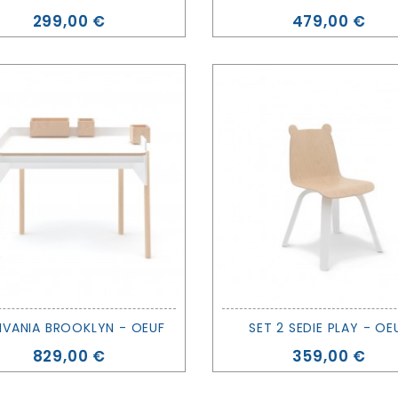
Prezzo
Prezzo
299,00 €
479,00 €
IVANIA BROOKLYN - OEUF
SET 2 SEDIE PLAY - OE
Prezzo
Prezzo
829,00 €
359,00 €