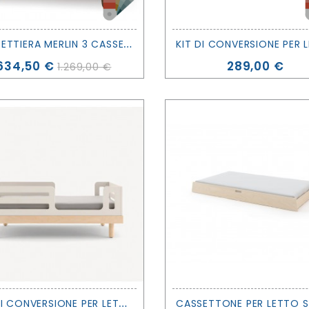
C
ASSETTIERA MERLIN 3 CASSETTI - OEUF
Prezzo
Prezzo
634,50 €
289,00 €
1.269,00 €
K
IT DI CONVERSIONE PER LETTINO EVOLUTIVO CLASSIC - OEUF