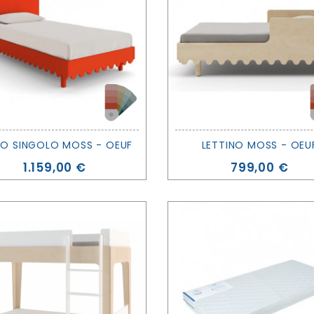
TO SINGOLO MOSS - OEUF
LETTINO MOSS - OEU
Prezzo
Prezzo
1.159,00 €
799,00 €