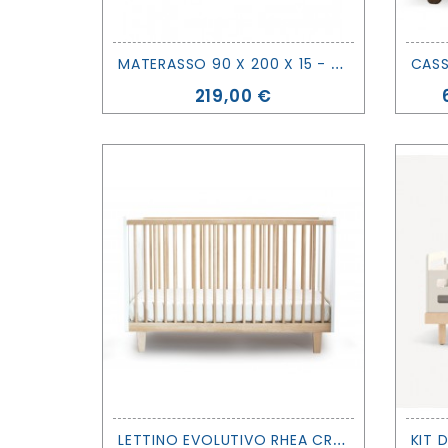
M
ATERASSO 90 X 200 X 15 - OEUF
Prezzo
219,00 €
L
ETTINO EVOLUTIVO RHEA CRIB - OEUF