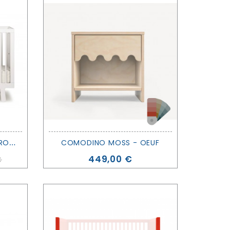
L
ETTINO EVOLUTIVO SPARROW CRIB BIANCO - ESPOSIZIONE - OEUF
COMODINO MOSS - OEUF
Prezzo
449,00 €
€