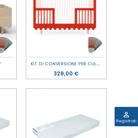
K
IT DI CONVERSIONE PER CULLA EVOLUTIVA MOSS - OEUF
F
Prezzo
329,00 €
perm_identity
Registrati