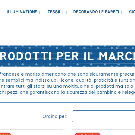
ILLUMINAZIONE
TESSILI
DECORANDO LE PARETI
GI
LIBRERIE MENSOLE E ARMADI
CONTENITORI E PORTAGIOCHI
LAVAGNE E CARTE MAGNETICHE
PRODOTTI PER IL MARC
francese e marito americano che sono sicuramente precurso
e semplici ma indissolubili icone: qualità, praticità e funzion
ntrare tutti gli sforzi su una moltitudine di prodotti ma s
ochi pezzi che garantiscono la sicurezza del bambino e l’ele
Ordina per: