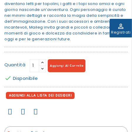
diventano letti per topolini, i gatti e i topi sono amici e ogni
giorno nasconde un’avventura. Ogni personaggio è curato
nei minimi dettagli e racconta la magia della semplicità e
dell’immaginazione. Con i suoi accessori e ambientazioni
perm_identity
incantevoli, Maileg invita grandi e piccoli a collezionare
Registrati
momenti di gioco e dolcezza da condividere in famiglia,
oggi e per le generazioni future.
Quantità
Aggiungi Al Carrello

Disponibile
AGGIUNGI ALLA LISTA DEI DESIDERI