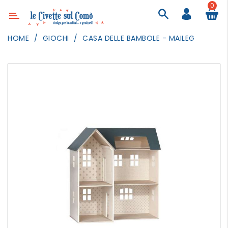
0
Categoria
HOME
GIOCHI
CASA DELLE BAMBOLE - MAILEG
ARREDAMENTO
ILLUMINAZIONE
TESSILI
DECORANDO
LE
PARETI
GIOCHI
GESTI
QUOTIDIANI
FESTE
E
EVENTI
OUTDOOR