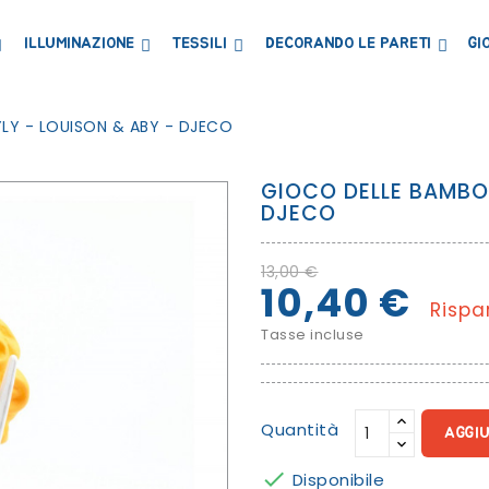
ILLUMINAZIONE
TESSILI
DECORANDO LE PARETI
GI
LIBRERIE MENSOLE E ARMADI
CONTENITORI E PORTAGIOCHI
LAVAGNE E CARTE MAGNETICHE
LY - LOUISON & ABY - DJECO
GIOCO DELLE BAMBOL
DJECO
13,00 €
10,40 €
Rispa
Tasse incluse
Quantità
AGGI

Disponibile