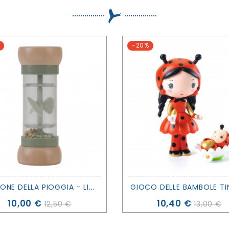
-20%
B
ASTONE DELLA PIOGGIA - LITTLE FARM - LITTLE DUTCH
Prezzo
Prezzo
10,00 €
10,40 €
12,50 €
13,00 €