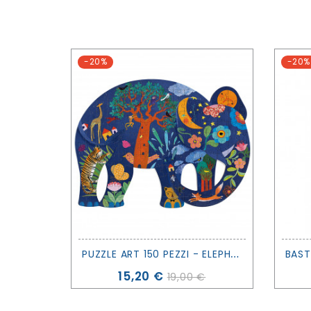
-20%
-20%
P
UZZLE ART 150 PEZZI - ELEPHANT - DJECO
Prezzo
15,20 €
19,00 €