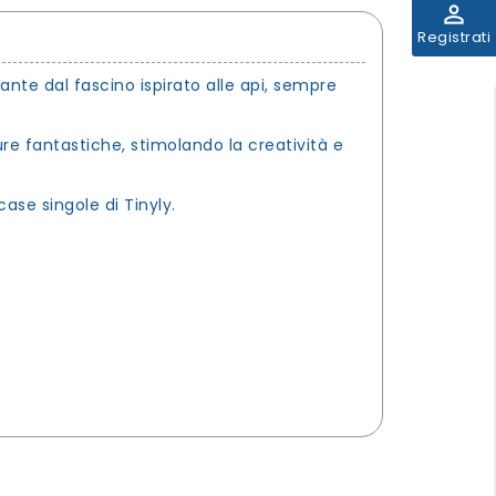
perm_identity
Registrati
ante dal fascino ispirato alle api, sempre
ure fantastiche, stimolando la creatività e
ase singole di Tinyly.