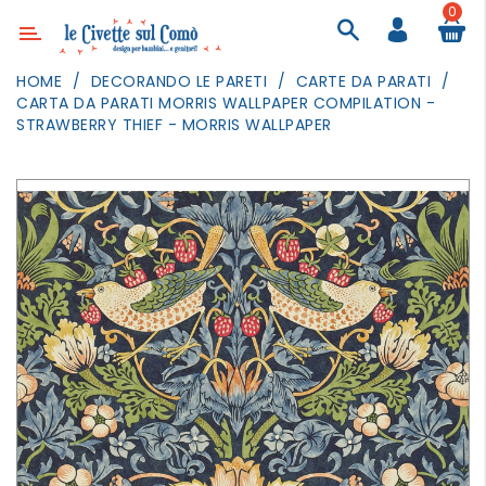
0
Categoria
HOME
DECORANDO LE PARETI
CARTE DA PARATI
CARTA DA PARATI MORRIS WALLPAPER COMPILATION -
ARREDAMENTO
STRAWBERRY THIEF - MORRIS WALLPAPER
ILLUMINAZIONE
TESSILI
DECORANDO
LE
PARETI
GIOCHI
GESTI
QUOTIDIANI
FESTE
E
EVENTI
OUTDOOR