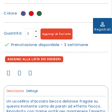
Colore
Blu
Rosso
Verde
perm_identity
Registrati
Quantità
Aggiungi Al Carrello

Prenotazione disponibile - 3 settimane
AGGIUNGI ALLA LISTA DEI DESIDERI
Descrizione
Dettagli
Un uccellino sfacciato becca deliziose fragole su
questa invitante carta da parati ad effetto fiocco.
Riprodotto con trame sottili per mantenere l'aspetto