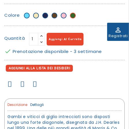
Colore
Azzurro
Beige/banana
Blu
Marrone
Rosa
Verde
Scuro
perm_identity
Registrati
Quantità
Aggiungi Al Carrello

Prenotazione disponibile - 3 settimane
AGGIUNGI ALLA LISTA DEI DESIDERI
Descrizione
Dettagli
Gambi e viticci di giglio intrecciati sono disposti
lungo una forte diagonale, disegnata da J.H. Dearles
nel 1899. Una delle più grandi eredità di Morris & Co.,