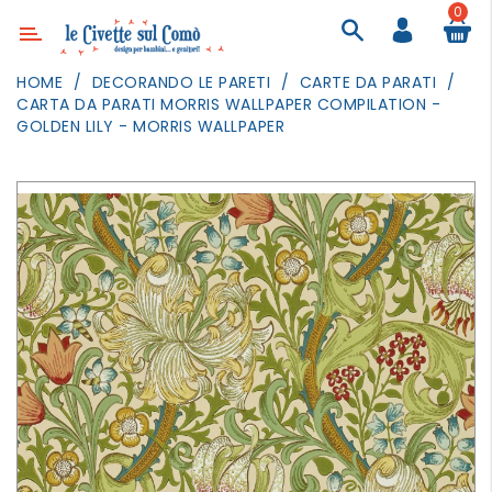
0
Categoria
HOME
DECORANDO LE PARETI
CARTE DA PARATI
CARTA DA PARATI MORRIS WALLPAPER COMPILATION -
ARREDAMENTO
GOLDEN LILY - MORRIS WALLPAPER
ILLUMINAZIONE
TESSILI
DECORANDO
LE
PARETI
GIOCHI
GESTI
QUOTIDIANI
FESTE
E
EVENTI
OUTDOOR