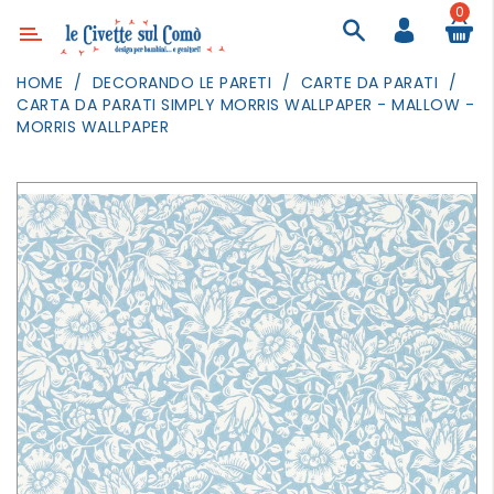
0
Categoria
HOME
DECORANDO LE PARETI
CARTE DA PARATI
CARTA DA PARATI SIMPLY MORRIS WALLPAPER - MALLOW -
ARREDAMENTO
MORRIS WALLPAPER
ILLUMINAZIONE
TESSILI
DECORANDO
LE
PARETI
GIOCHI
GESTI
QUOTIDIANI
FESTE
E
EVENTI
OUTDOOR