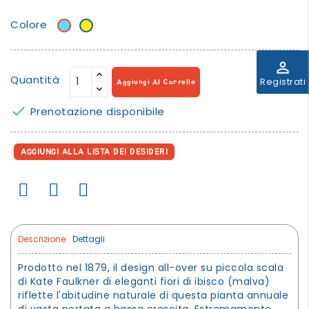
Colore
Azzurro
Giallo
perm_identity
Quantità
Registrati
Aggiungi Al Carrello

Prenotazione disponibile
AGGIUNGI ALLA LISTA DEI DESIDERI
Descrizione
Dettagli
Prodotto nel 1879, il design all-over su piccola scala
di Kate Faulkner di eleganti fiori di ibisco (malva)
riflette l'abitudine naturale di questa pianta annuale
di vasta portata a bassa crescita. Estremamente