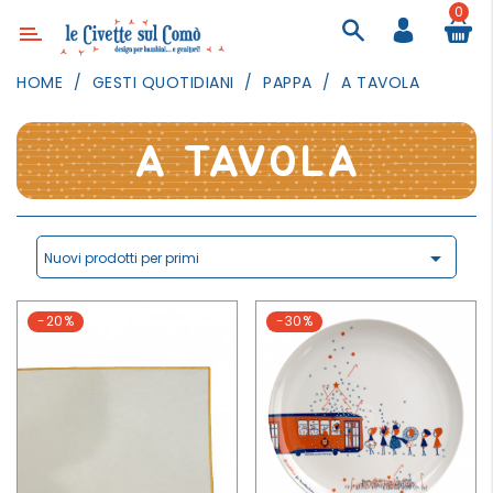
0
Categoria
HOME
GESTI QUOTIDIANI
PAPPA
A TAVOLA
ARREDAMENTO
ILLUMINAZIONE
A TAVOLA
TESSILI
DECORANDO
LE

Nuovi prodotti per primi
PARETI
GIOCHI
-20%
-30%
GESTI
QUOTIDIANI
FESTE
E
EVENTI
OUTDOOR