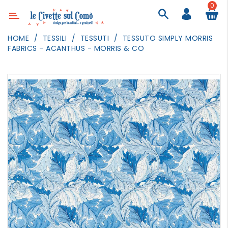
0
Categoria
HOME
TESSILI
TESSUTI
TESSUTO SIMPLY MORRIS
FABRICS - ACANTHUS - MORRIS & CO
ARREDAMENTO
ILLUMINAZIONE
TESSILI
DECORANDO
LE
PARETI
GIOCHI
GESTI
QUOTIDIANI
FESTE
E
EVENTI
OUTDOOR