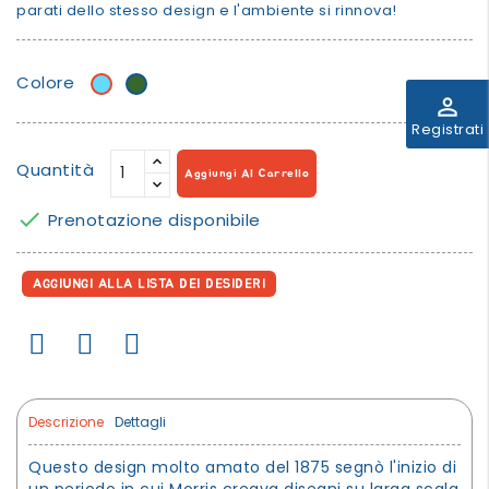
parati dello stesso design e l'ambiente si rinnova!
Colore
Azzurro
Verde
perm_identity
Registrati
Quantità
Aggiungi Al Carrello

Prenotazione disponibile
AGGIUNGI ALLA LISTA DEI DESIDERI
Descrizione
Dettagli
Questo design molto amato del 1875 segnò l'inizio di
un periodo in cui Morris creava disegni su larga scala