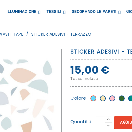
ILLUMINAZIONE
TESSILI
DECORANDO LE PARETI
GI
LIBRERIE MENSOLE E ARMADI
CONTENITORI E PORTAGIOCHI
LAVAGNE E CARTE MAGNETICHE
WASHI TAPE
STICKER ADESIVI - TERRAZZO
STICKER ADESIVI - 
15,00 €
Tasse incluse
Colore
Azzurro
Beige/banana
Rosa
Verde
V
P
Quantità
AGGI