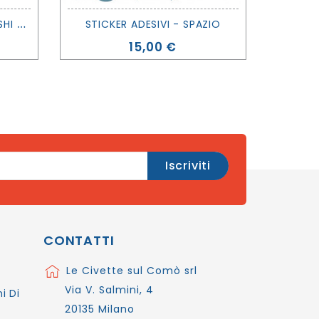
M
ETALLIC FLORAL LINE WASHI MASKING TAPE ROSA - MT MASKING TAPE
STICKER ADESIVI - SPAZIO
Prezzo
15,00 €
CONTATTI
Le Civette sul Comò srl
Via V. Salmini, 4
i Di
20135 Milano