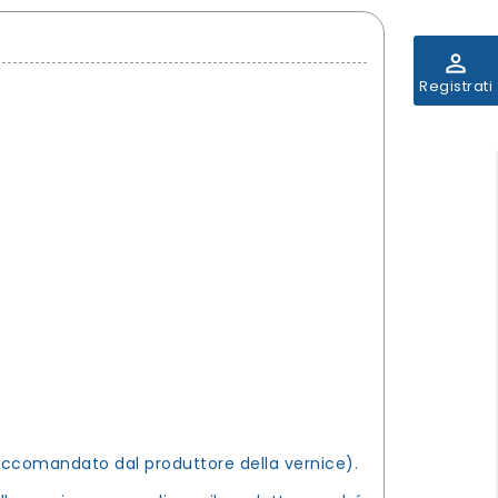
perm_identity
Registrati
raccomandato dal produttore della vernice).