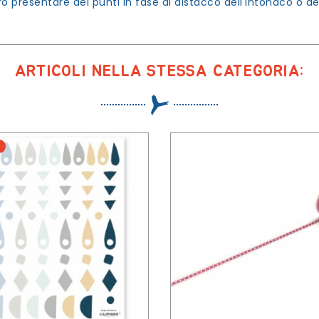
ro presentare dei punti in fase di distacco dell'intonaco o de
ARTICOLI NELLA STESSA CATEGORIA: