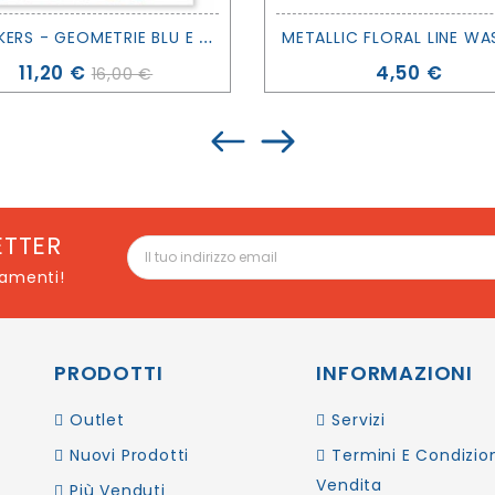
S
TICKERS - GEOMETRIE BLU E GRIGIE - LILIPINSO
Prezzo
Prezzo
11,20 €
4,50 €
16,00 €
ETTER
namenti!
PRODOTTI
INFORMAZIONI
Outlet
Servizi
Nuovi Prodotti
Termini E Condizion
Vendita
Più Venduti