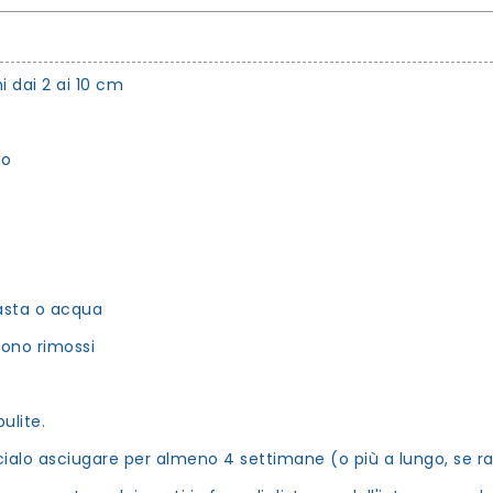
i dai 2 ai 10 cm
lo
pasta o acqua
ono rimossi
ulite.
ascialo asciugare per almeno 4 settimane (o più a lungo, se 