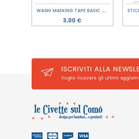
W
ASHI MASKING TAPE BASIC - PASTEL IVY - MT MASKING TAPE
Prezzo
3,00 €
ISCRIVITI ALLA NEWSL
Voglio ricevere gli ultimi aggior