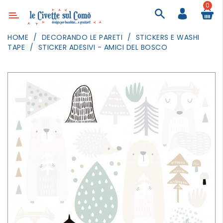
0
Categoria
HOME
DECORANDO LE PARETI
STICKERS E WASHI
TAPE
STICKER ADESIVI - AMICI DEL BOSCO
ARREDAMENTO
ILLUMINAZIONE
TESSILI
DECORANDO
LE
PARETI
GIOCHI
GESTI
QUOTIDIANI
FESTE
E
EVENTI
OUTDOOR