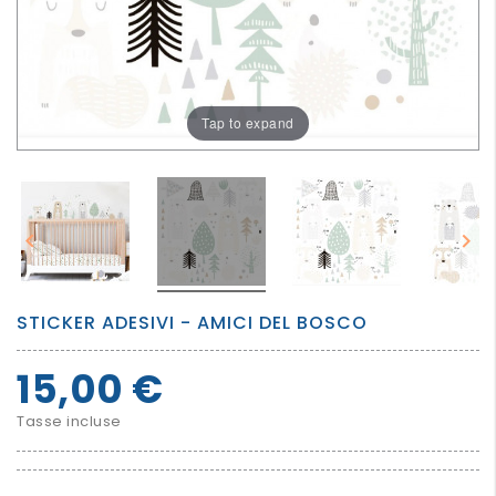
PER
I
PIU'
GRANDI
Tap to expand


STICKER ADESIVI - AMICI DEL BOSCO
15,00 €
Tasse incluse