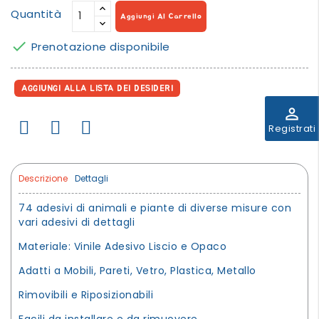
Quantità
Aggiungi Al Carrello

Prenotazione disponibile
AGGIUNGI ALLA LISTA DEI DESIDERI
perm_identity
Registrati
Descrizione
Dettagli
74 adesivi di animali e piante di diverse misure con
vari adesivi di dettagli
Materiale: Vinile Adesivo Liscio e Opaco
Adatti a Mobili, Pareti, Vetro, Plastica, Metallo
Rimovibili e Riposizionabili
Facili da installare e da rimuovere