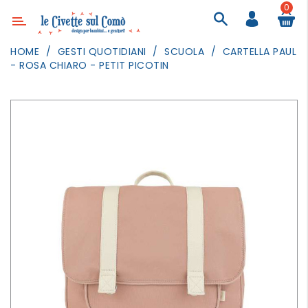
0
Categoria
HOME
GESTI QUOTIDIANI
SCUOLA
CARTELLA PAUL
- ROSA CHIARO - PETIT PICOTIN
ARREDAMENTO
ILLUMINAZIONE
TESSILI
DECORANDO
LE
PARETI
GIOCHI
GESTI
QUOTIDIANI
FESTE
E
EVENTI
OUTDOOR