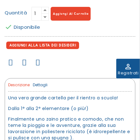
Quantità
Aggiungi Al Carrello

Disponibile
AGGIUNGI ALLA LISTA DEI DESIDERI
perm_identity
Registrati
Descrizione
Dettagli
Una vera grande cartella per il rientro a scuola!
Dalla 1° alla 2° elementare (o più!)
Finalmente uno zaino pratico e comodo, che non
teme la pioggia e le avventure, grazie alla sua
lavorazione in poliestere riciclato (è idrorepellente e
si pulisce con una spugna ).