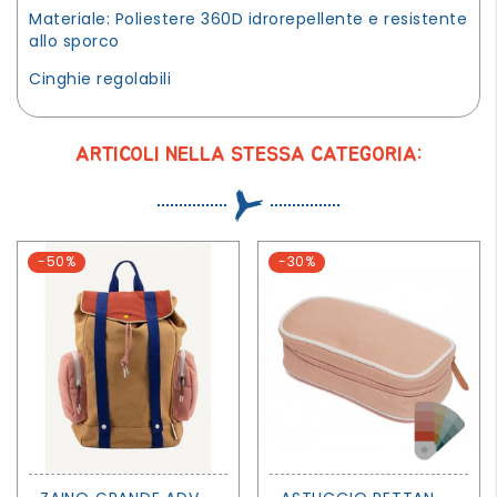
Materiale: Poliestere 360D idrorepellente e resistente
allo sporco
Cinghie regolabili
ARTICOLI NELLA STESSA CATEGORIA:
-50%
-30%
Z
AINO GRANDE ADVENTURE COLLECTION - STICKY LEMON
A
STUCCIO RETTANGOLARE CON CERNIERA - PETIT MONKEY