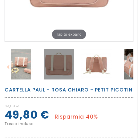
PER
I
PIU'
GRANDI
Tap to expand


CARTELLA PAUL - ROSA CHIARO - PETIT PICOTIN
83,00 €
49,80 €
Risparmia 40%
Tasse incluse