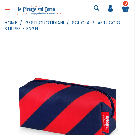
0
Categoria
HOME
GESTI QUOTIDIANI
SCUOLA
ASTUCCIO
STRIPES - ENGEL
ARREDAMENTO
ILLUMINAZIONE
TESSILI
DECORANDO
LE
PARETI
GIOCHI
GESTI
QUOTIDIANI
FESTE
E
EVENTI
OUTDOOR