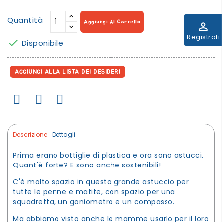
Quantità
Aggiungi Al Carrello
perm_identity
Registrati

Disponibile
AGGIUNGI ALLA LISTA DEI DESIDERI
Descrizione
Dettagli
Prima erano bottiglie di plastica e ora sono astucci.
Quant'è forte? E sono anche sostenibili!
C'è molto spazio in questo grande astuccio per
tutte le penne e matite, con spazio per una
squadretta, un goniometro e un compasso.
Ma abbiamo visto anche le mamme usarlo per il loro