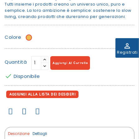
Tutti insieme i prodotti creano un universo unico, puro e
semplice. La loro ambizione è semplice: sostenere lo slow
living, creando prodotti che dureranno per generazioni.
Colore
Giallo
ocra
perm_identity
Registrati
Quantità
Aggiungi Al Carrello

Disponibile
AGGIUNGI ALLA LISTA DEI DESIDERI
Descrizione
Dettagli