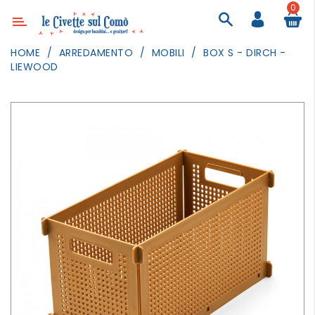
0
Categoria
HOME
ARREDAMENTO
MOBILI
BOX S - DIRCH -
LIEWOOD
ARREDAMENTO
ILLUMINAZIONE
TESSILI
DECORANDO
LE
PARETI
GIOCHI
GESTI
QUOTIDIANI
FESTE
E
EVENTI
OUTDOOR