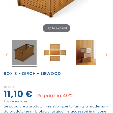
PER
I
PIU'
GRANDI
Tap to expand


BOX S - DIRCH - LIEWOOD
18,50 €
11,10 €
Risparmia 40%
Tasse incluse
Liewood crea prodotti irresistibili per la famiglia moderna -
da prodotti tessili biologici ai giochi e accessori in silicone.