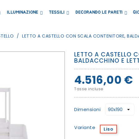
ILLUMINAZIONE
TESSILI
DECORANDO LE PARETI
GI
LIBRERIE MENSOLE E ARMADI
CONTENITORI E PORTAGIOCHI
LAVAGNE E CARTE MAGNETICHE
STELLO
LETTO A CASTELLO CON SCALA CONTENITORE, BALDA
LETTO A CASTELLO 
BALDACCHINO E LETT
4.516,00 €
Tasse incluse
Dimensioni
Variante
Liso