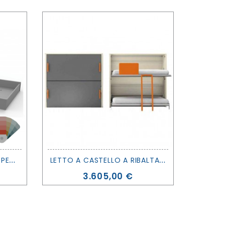
C
ASSETTONE CON RUOTE PER LETTI SERIE DOMINIQUE - MATHY BY BOLS
L
ETTO A CASTELLO A RIBALTA - LAGRAMA
LETT
Prezzo
3.605,00 €