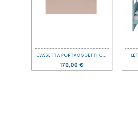
C
ASSETTA PORTAOGGETTI CON GANCI LEMON PIE - MUBA
LE
Prezzo
170,00 €