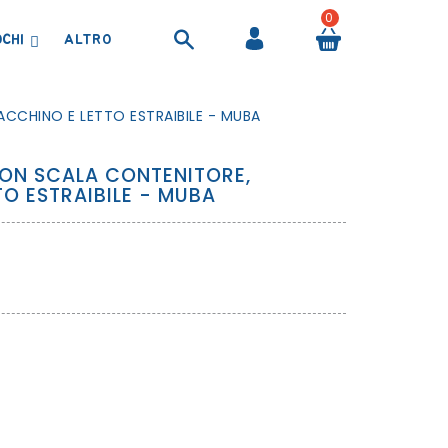
0
OCHI
BORRACCE, BORSE TERMICHE E CONTENITORI ALIMENTARI
PRODOTTI PER IL BAGNETTO
TELI ASCIUGAMANI E ACCAPPATOI
CCHINO E LETTO ESTRAIBILE - MUBA
CON SCALA CONTENITORE,
O ESTRAIBILE - MUBA