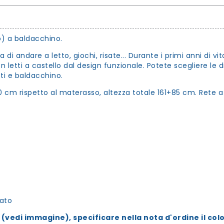
o) a baldacchino.
di andare a letto, giochi, risate... Durante i primi anni di vi
 letti a castello dal design funzionale. Potete scegliere le dim
tti e baldacchino.
0 cm rispetto al materasso, altezza totale 161+85 cm. Rete a 
cato
(vedi immagine), specificare nella nota d'ordine il colo