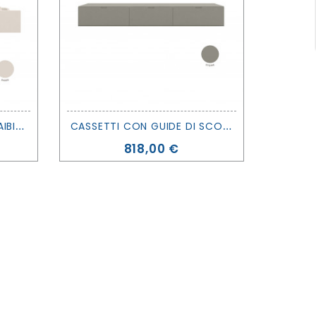
C
ASSETTONE LETTO ESTRAIBILE - MUBA
C
ASSETTI CON GUIDE DI SCORRIMENTO - MUBA
CASSE
Prezzo
818,00 €