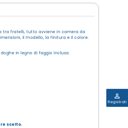
ta tra fratelli, tutto avviene in camera da
ensioni, il modello, la finitura e il colore.
doghe in legno di faggio inclusa.
perm_identity
Registrati
re scelto.