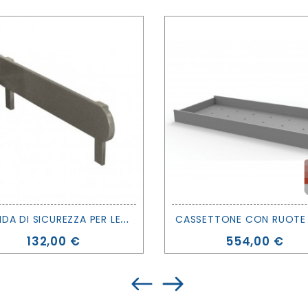
S
PONDA DI SICUREZZA PER LETTI SERIE DOMINIQUE - MATHY BY BOLS
Prezzo
Prezzo
132,00 €
554,00 €