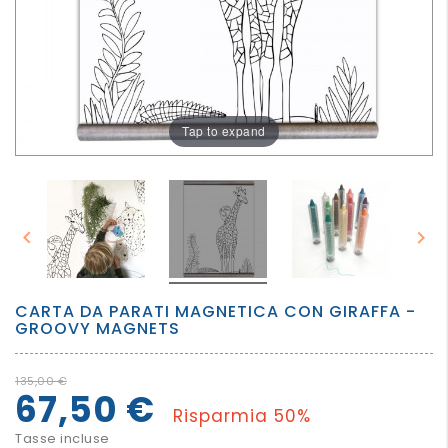
PER
I
PIU'
GRANDI
Tap to expand


CARTA DA PARATI MAGNETICA CON GIRAFFA -
GROOVY MAGNETS
135,00 €
67,50 €
Risparmia 50%
Tasse incluse