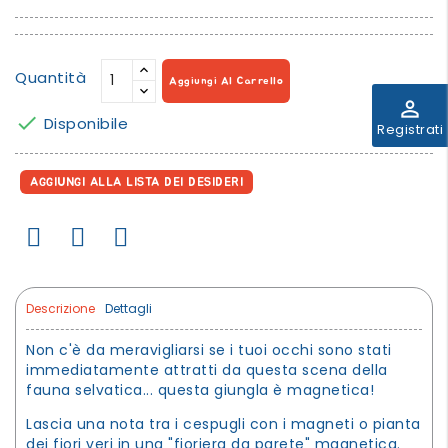
Quantità
Aggiungi Al Carrello
perm_identity

Disponibile
Registrati
AGGIUNGI ALLA LISTA DEI DESIDERI
Descrizione
Dettagli
Non c'è da meravigliarsi se i tuoi occhi sono stati
immediatamente attratti da questa scena della
fauna selvatica... questa giungla è magnetica!
Lascia una nota tra i cespugli con i magneti o pianta
dei fiori veri in una "fioriera da parete" magnetica.