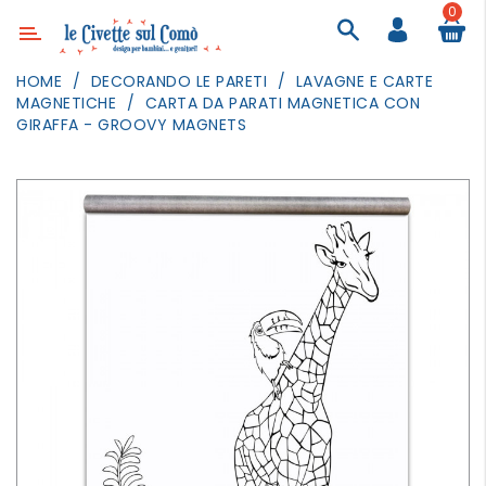
0
Categoria
HOME
DECORANDO LE PARETI
LAVAGNE E CARTE
MAGNETICHE
CARTA DA PARATI MAGNETICA CON
ARREDAMENTO
GIRAFFA - GROOVY MAGNETS
ILLUMINAZIONE
TESSILI
DECORANDO
LE
PARETI
GIOCHI
GESTI
QUOTIDIANI
FESTE
E
EVENTI
OUTDOOR