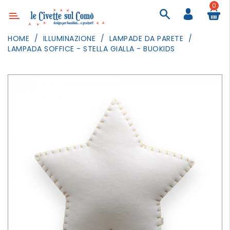
0
Categoria
HOME
ILLUMINAZIONE
LAMPADE DA PARETE
LAMPADA SOFFICE - STELLA GIALLA - BUOKIDS
ARREDAMENTO
ILLUMINAZIONE
TESSILI
DECORANDO
LE
PARETI
GIOCHI
GESTI
QUOTIDIANI
FESTE
E
EVENTI
OUTDOOR