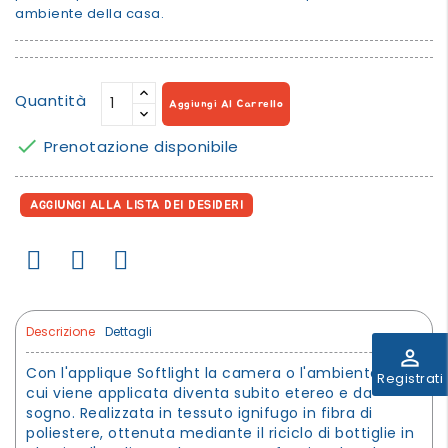
ambiente della casa.
Quantità
Aggiungi Al Carrello

Prenotazione disponibile
AGGIUNGI ALLA LISTA DEI DESIDERI
Descrizione
Dettagli
perm_identity
Con l'applique Softlight la camera o l'ambiente in
Registrati
cui viene applicata diventa subito etereo e da
sogno. Realizzata in tessuto ignifugo in fibra di
poliestere, ottenuta mediante il riciclo di bottiglie in