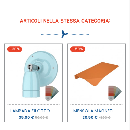
ARTICOLI NELLA STESSA CATEGORIA:
-30%
-50%
L
AMPADA FILOTTO IN CERAMICA- FILOTTO
M
ENSOLA MAGNETICO SHELF - FILOTTO
Prezzo
35,00 €
Prezzo
20,50 €
50,00 €
41,00 €