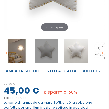
PER
I
PIU'
GRANDI
Tap to expand


LAMPADA SOFFICE - STELLA GIALLA - BUOKIDS
90,00 €
45,00 €
Risparmia 50%
Tasse incluse
La serie di lampade da muro SoftLight è la soluzione
perfetta per una illuminazione soffusa in qualsiasi