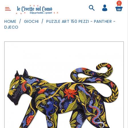
0
Categoria
HOME
GIOCHI
PUZZLE ART 150 PEZZI - PANTHER -
DJECO
ARREDAMENTO
ILLUMINAZIONE
TESSILI
DECORANDO
LE
PARETI
GIOCHI
GESTI
QUOTIDIANI
FESTE
E
EVENTI
OUTDOOR