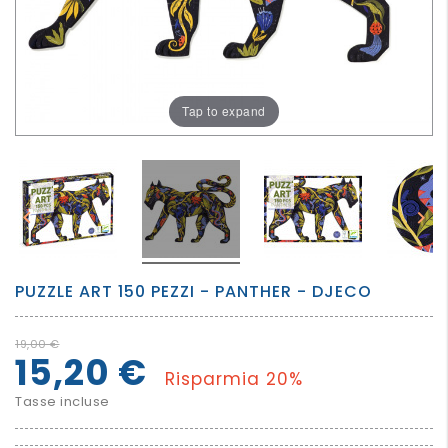
PER
I
PIU'
GRANDI
Tap to expand


PUZZLE ART 150 PEZZI - PANTHER - DJECO
19,00 €
15,20 €
Risparmia 20%
Tasse incluse