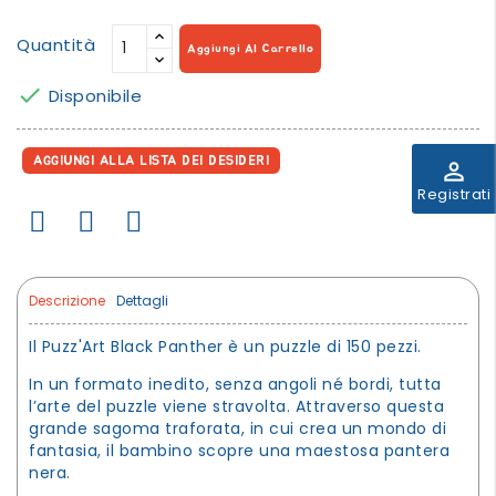
Quantità
Aggiungi Al Carrello

Disponibile
AGGIUNGI ALLA LISTA DEI DESIDERI
perm_identity
Registrati
Descrizione
Dettagli
Il Puzz'Art Black Panther è un puzzle di 150 pezzi.
In un formato inedito, senza angoli né bordi, tutta
l’arte del puzzle viene stravolta. Attraverso questa
grande sagoma traforata, in cui crea un mondo di
fantasia, il bambino scopre una maestosa pantera
nera.