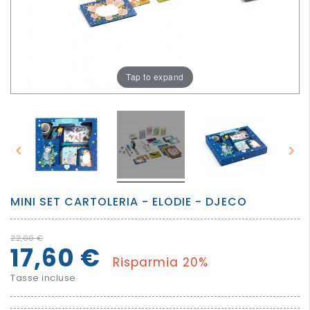
PER
I
PIU'
GRANDI
Tap to expand


MINI SET CARTOLERIA - ELODIE - DJECO
22,00 €
17,60 €
Risparmia 20%
Tasse incluse