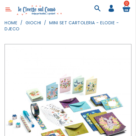
0
Categoria
HOME
GIOCHI
MINI SET CARTOLERIA - ELODIE -
DJECO
ARREDAMENTO
ILLUMINAZIONE
TESSILI
DECORANDO
LE
PARETI
GIOCHI
GESTI
QUOTIDIANI
FESTE
E
EVENTI
OUTDOOR