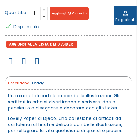
Quantità
perm_identity
Aggiungi Al Carrello
Registrati

Disponibile
AGGIUNGI ALLA LISTA DEI DESIDERI
Descrizione
Dettagli
Un mini set di cartoleria con belle illustrazioni. Gli
scrittori in erba si divertiranno a scrivere idee e
pensieri o a disegnare e decorare con gli sticker. .
Lovely Paper di Djeco, una collezione di articoli da
cartoleria raffinati e delicati con belle illustrazioni,
per rallegrare la vita quotidiana di grandi e piccini.