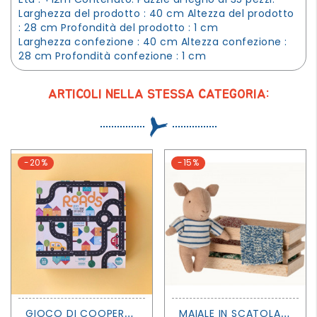
Larghezza del prodotto : 40 cm Altezza del prodotto
: 28 cm Profondità del prodotto : 1 cm
Larghezza confezione : 40 cm Altezza confezione :
28 cm Profondità confezione : 1 cm
ARTICOLI NELLA STESSA CATEGORIA:
-20%
-15%
G
IOCO DI COOPERAZIONE ROADS - LONDJI
M
AIALE IN SCATOLA - BEBÈ - MASCHIO - MAILEG