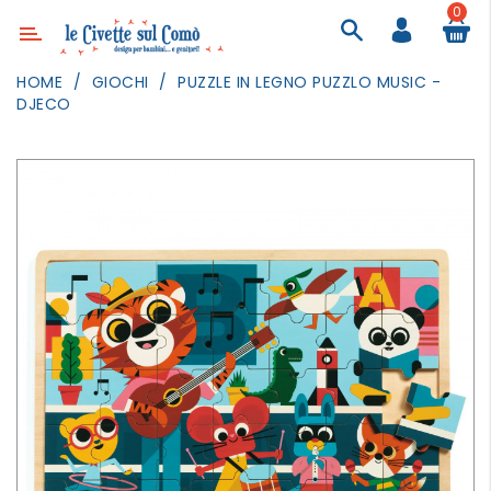
0
Categoria
HOME
GIOCHI
PUZZLE IN LEGNO PUZZLO MUSIC -
DJECO
ARREDAMENTO
ILLUMINAZIONE
TESSILI
DECORANDO
LE
PARETI
GIOCHI
GESTI
QUOTIDIANI
FESTE
E
EVENTI
OUTDOOR