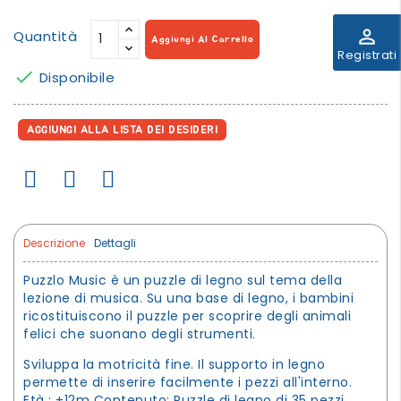
perm_identity
Quantità
Aggiungi Al Carrello
Registrati

Disponibile
AGGIUNGI ALLA LISTA DEI DESIDERI
Descrizione
Dettagli
Puzzlo Music è un puzzle di legno sul tema della
lezione di musica. Su una base di legno, i bambini
ricostituiscono il puzzle per scoprire degli animali
felici che suonano degli strumenti.
Sviluppa la motricità fine. Il supporto in legno
permette di inserire facilmente i pezzi all'interno.
Età : +12m Contenuto: Puzzle di legno di 35 pezzi.