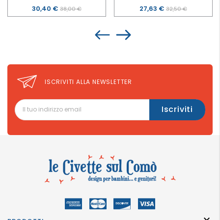
Prezzo
30,40 €
Prezzo
27,63 €
38,00 €
32,50 €
ISCRIVITI ALLA NEWSLETTER
