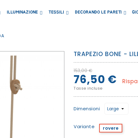
ILLUMINAZIONE
TESSILI
DECORANDO LE PARETI
GI
LIBRERIE MENSOLE E ARMADI
CONTENITORI E PORTAGIOCHI
LAVAGNE E CARTE MAGNETICHE
GA
TRAPEZIO BONE - L
153,00 €
76,50 €
Risp
Tasse incluse
Dimensioni
Variante
rovere