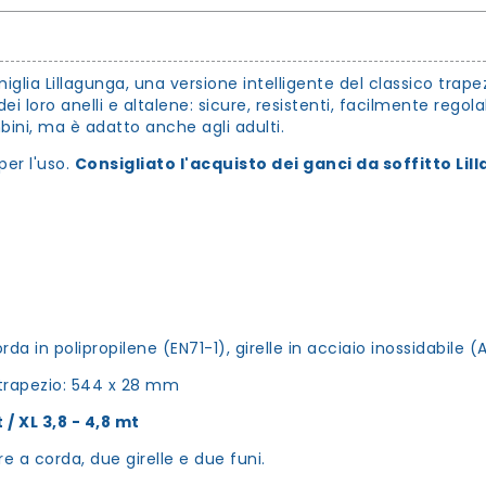
glia Lillagunga, una versione intelligente del classico trape
i loro anelli e altalene: sicure, resistenti, facilmente regolab
ini, ma è adatto anche agli adulti.
er l'uso.
Consigliato l'acquisto dei ganci da soffitto Lil
da in polipropilene (EN71-1), girelle in acciaio inossidabile (A
 trapezio: 544 x 28 mm
 / XL 3,8 - 4,8 mt
e a corda, due girelle e due funi.