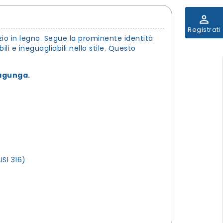
perm_identity
Registrati
zio in legno. Segue la prominente identità
ili e ineguagliabili nello stile. Questo
lagunga.
ISI 316)