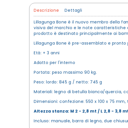
Descrizione
Dettagli
Lillagunga Bone è il nuovo membro della fami
visiva del marchio e le note caratteristiche de
prodotto è destinato principalmente ai bamb
Lillagunga Bone è pre-assemblato e pronto p
Età: + 3 anni
Adatto per l'interno
Portata: peso massimo 90 kg.
Peso: lordo: 845 g / netto: 745 g
Materiali: legno di betulla bianca/quercia, cor
Dimensioni: confezione: 550 x 100 x 75 mm,
Altezza stanza: M 2 - 2,8 mt / L 2,8 - 3,8 mt
Incluso: manuale, barra di legno, due chiusur