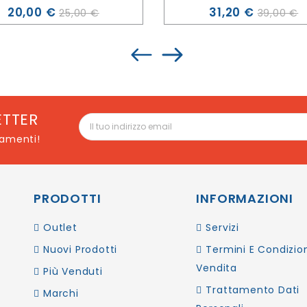
Prezzo
Prezzo
20,00 €
31,20 €
25,00 €
39,00 €
ETTER
namenti!
PRODOTTI
INFORMAZIONI
Outlet
Servizi
Nuovi Prodotti
Termini E Condizion
Vendita
Più Venduti
Trattamento Dati
Marchi