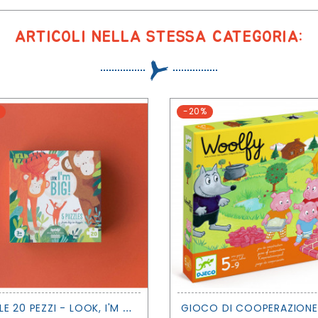
ARTICOLI NELLA STESSA CATEGORIA:
-20%
P
UZZLE 20 PEZZI - LOOK, I'M BIG! - LONDJI