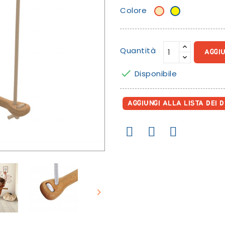
Colore
Beige/banana
Giallo
Quantità
AGGI

Disponibile
AGGIUNGI ALLA LISTA DEI D
