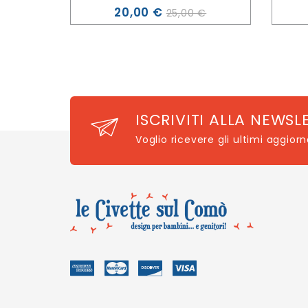
Prezzo
20,00 €
25,00 €
ISCRIVITI ALLA NEWSL
Voglio ricevere gli ultimi aggior