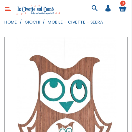
0
Categoria
HOME
GIOCHI
MOBILE - CIVETTE - SEBRA
ARREDAMENTO
ILLUMINAZIONE
TESSILI
DECORANDO
LE
PARETI
GIOCHI
GESTI
QUOTIDIANI
FESTE
E
EVENTI
OUTDOOR