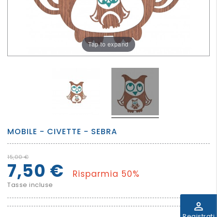
PER
I
PIU'
Tap to expand
GRANDI
MOBILE - CIVETTE - SEBRA
15,00 €
7,50 €
Risparmia 50%
Tasse incluse
perm_identity
Registrati