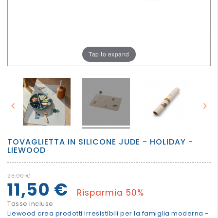
PER
I
PIU'
GRANDI
Tap to expand


TOVAGLIETTA IN SILICONE JUDE - HOLIDAY -
LIEWOOD
23,00 €
11,50 €
Risparmia 50%
Tasse incluse
Liewood crea prodotti irresistibili per la famiglia moderna -