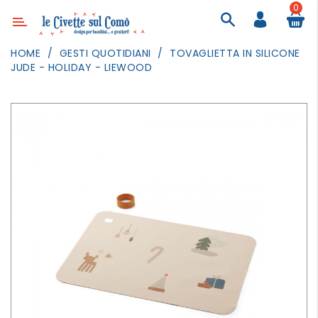
0
Categoria
HOME
GESTI QUOTIDIANI
TOVAGLIETTA IN SILICONE
JUDE - HOLIDAY - LIEWOOD
ARREDAMENTO
ILLUMINAZIONE
TESSILI
DECORANDO
LE
PARETI
GIOCHI
GESTI
QUOTIDIANI
FESTE
E
EVENTI
OUTDOOR