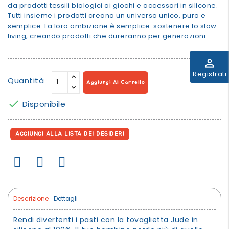
da prodotti tessili biologici ai giochi e accessori in silicone.
Tutti insieme i prodotti creano un universo unico, puro e
semplice. La loro ambizione è semplice: sostenere lo slow
living, creando prodotti che dureranno per generazioni.
perm_identity
Registrati
Quantità
Aggiungi Al Carrello

Disponibile
AGGIUNGI ALLA LISTA DEI DESIDERI
Descrizione
Dettagli
Rendi divertenti i pasti con la tovaglietta Jude in