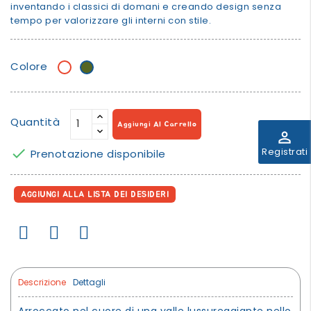
inventando i classici di domani e creando design senza
tempo per valorizzare gli interni con stile.
Colore
Bianco
khaki
Quantità
Aggiungi Al Carrello
perm_identity

Registrati
Prenotazione disponibile
AGGIUNGI ALLA LISTA DEI DESIDERI
Descrizione
Dettagli
Arroccato nel cuore di una valle lussureggiante nello