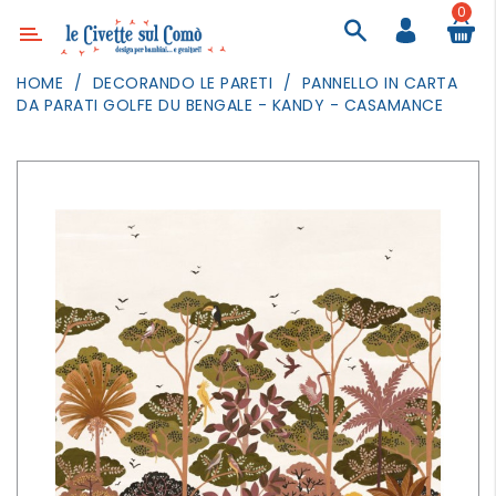
0
Categoria
HOME
DECORANDO LE PARETI
PANNELLO IN CARTA
DA PARATI GOLFE DU BENGALE - KANDY - CASAMANCE
ARREDAMENTO
ILLUMINAZIONE
TESSILI
DECORANDO
LE
PARETI
GIOCHI
GESTI
QUOTIDIANI
FESTE
E
EVENTI
OUTDOOR