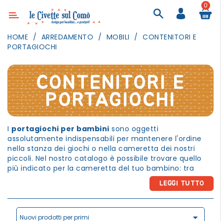
0
Categoria
HOME
ARREDAMENTO
MOBILI
CONTENITORI E
PORTAGIOCHI
ARREDAMENTO
ILLUMINAZIONE
CONTENITORI E
TESSILI
PORTAGIOCHI
DECORANDO
LE
PARETI
I
portagiochi per bambini
sono oggetti
assolutamente indispensabili per mantenere l'ordine
GIOCHI
nella stanza dei giochi o nella cameretta dei nostri
GESTI
piccoli. Nel nostro catalogo è possibile trovare quello
QUOTIDIANI
più indicato per la cameretta del tuo bambino: tra
sacchi, contenitori, borse, ceste e box rigidi, avrai
FESTE
LEGGI TUTTO
infatti a disposizione tantissimi modelli dalle fantasie
E
allegre e colorate! Un
contenitore portagiochi per
EVENTI
bambini
è un'ottima soluzione per riordinare la stanza

del tuo piccino, senza togliergli il divertimento!
Nuovi prodotti per primi
OUTDOOR