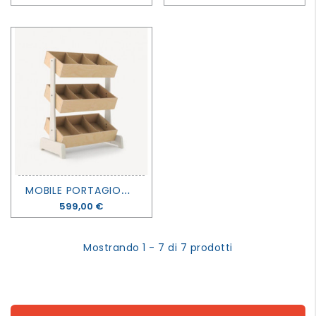
M
OBILE PORTAGIOCHI - OEUF
Prezzo
599,00 €
Mostrando 1 - 7 di 7 prodotti