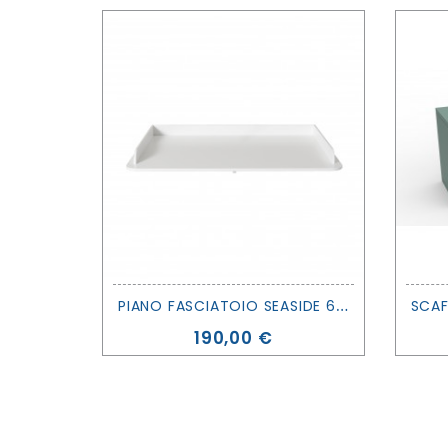
P
IANO FASCIATOIO SEASIDE 6 CASSETTI - OLIVER FURNITURE
Prezzo
190,00 €