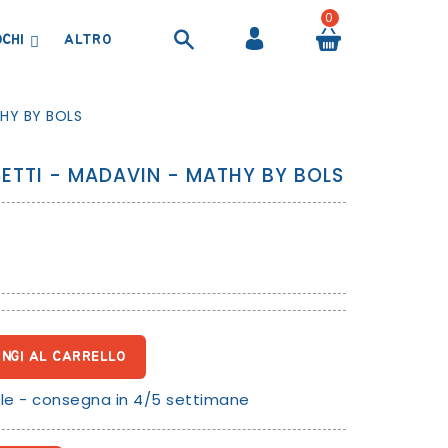
0
OCHI
BORRACCE, BORSE TERMICHE E CONTENITORI ALIMENTARI
PRODOTTI PER IL BAGNETTO
TELI ASCIUGAMANI E ACCAPPATOI
THY BY BOLS
ETTI - MADAVIN - MATHY BY BOLS
UNGI AL CARRELLO
le - consegna in 4/5 settimane