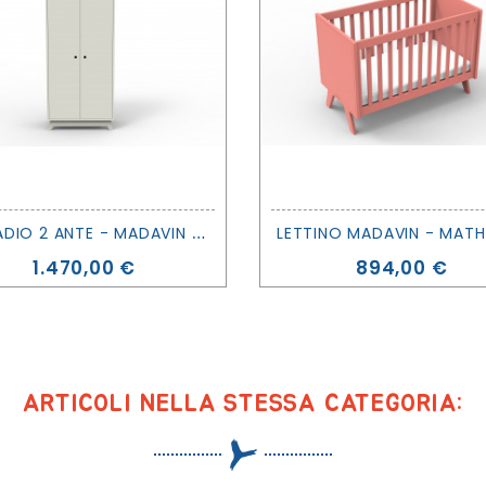
A
RMADIO 2 ANTE - MADAVIN - MATHY BY BOLS
Prezzo
Prezzo
1.470,00 €
894,00 €
ARTICOLI NELLA STESSA CATEGORIA: