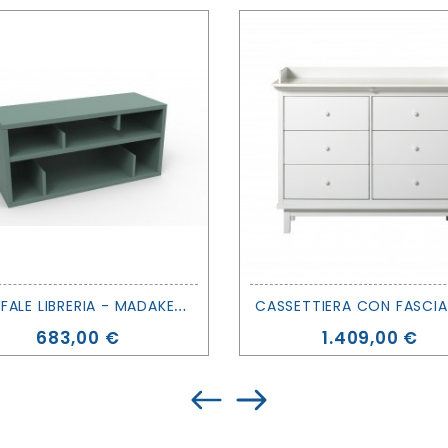
S
CAFFALE LIBRERIA - MADAKET - MATHY BY BOLS
Prezzo
Prezzo
683,00 €
1.409,00 €