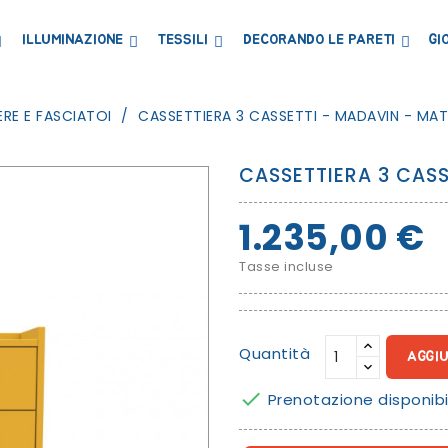
ILLUMINAZIONE
TESSILI
DECORANDO LE PARETI
GI
LIBRERIE MENSOLE E ARMADI
CONTENITORI E PORTAGIOCHI
LAVAGNE E CARTE MAGNETICHE
RE E FASCIATOI
CASSETTIERA 3 CASSETTI - MADAVIN - MA
CASSETTIERA 3 CASS
1.235,00 €
Tasse incluse
Quantità
AGGI

Prenotazione disponibi