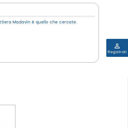
ettiera Madavin è quello che cercate.
perm_identity
Registrati