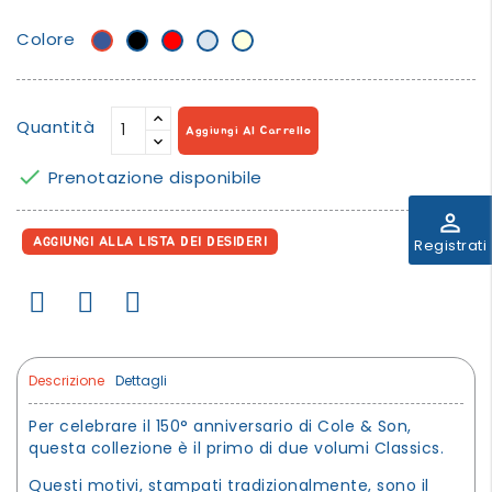
Colore
Blu
Nero
Rosso
Azzurro
Crema
Polvere
Quantità
Aggiungi Al Carrello

Prenotazione disponibile
perm_identity
AGGIUNGI ALLA LISTA DEI DESIDERI
Registrati
Descrizione
Dettagli
Per celebrare il 150° anniversario di Cole & Son,
questa collezione è il primo di due volumi Classics.
Questi motivi, stampati tradizionalmente, sono il