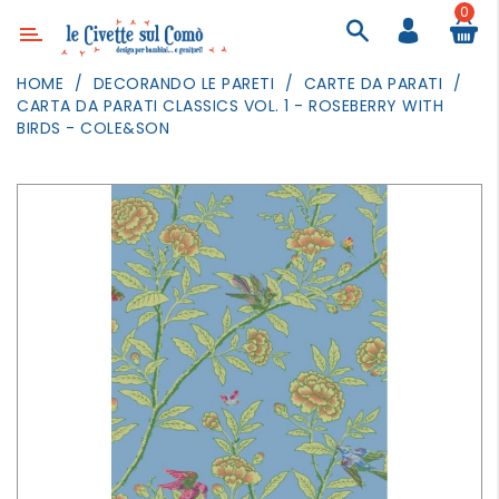
0
Categoria
HOME
DECORANDO LE PARETI
CARTE DA PARATI
CARTA DA PARATI CLASSICS VOL. 1 - ROSEBERRY WITH
ARREDAMENTO
BIRDS - COLE&SON
ILLUMINAZIONE
TESSILI
DECORANDO
LE
PARETI
GIOCHI
GESTI
QUOTIDIANI
FESTE
E
EVENTI
OUTDOOR