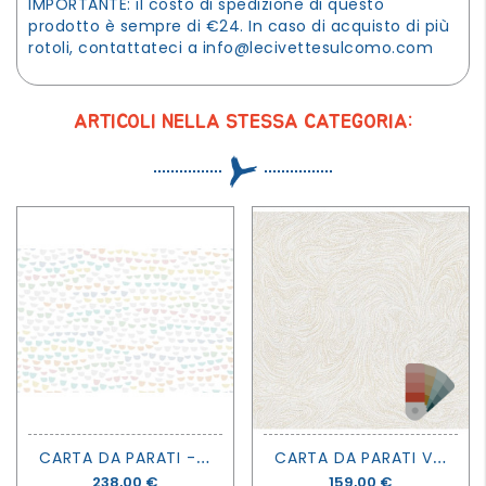
IMPORTANTE: il costo di spedizione di questo
prodotto è sempre di €24. In caso di acquisto di più
rotoli, contattateci a
info@lecivettesulcomo.com
ARTICOLI NELLA STESSA CATEGORIA:
C
ARTA DA PARATI - ELEPHANT TEARS PASTEL - REBEL WALLS
C
ARTA DA PARATI VOIE LACTEE - SELECT 8 - CASAMANCE
Prezzo
238,00 €
Prezzo
159,00 €