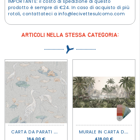
IMPORTANTE: il costo di spedizione di questo
prodotto è sempre di €24. In caso di acquisto di più
rotoli, contattateci a
info@lecivettesulcomo.com
ARTICOLI NELLA STESSA CATEGORIA:
C
ARTA DA PARATI MAGIC GARDEN - ENCHANTED RIVER - LES DOMINOTIERS
M
URALE IN CARTA DA PARATI SIR EDWARD - LEOPARD LANDSCAPE - SIR EDWARD
Prezzo
164,00 €
Prezzo
418,00 €