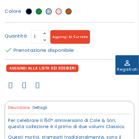
Colore
Nero
Verde
Grigio
Azzurro
Rosso
Foresta
Chiaro
Polvere
aragosta
Quantità
Aggiungi Al Carrello

Prenotazione disponibile
perm_identity
AGGIUNGI ALLA LISTA DEI DESIDERI
Registrati
Descrizione
Dettagli
Per celebrare il 150° anniversario di Cole & Son,
questa collezione è il primo di due volumi Classics.
Questi motivi, stampati tradizionalmente, sono il