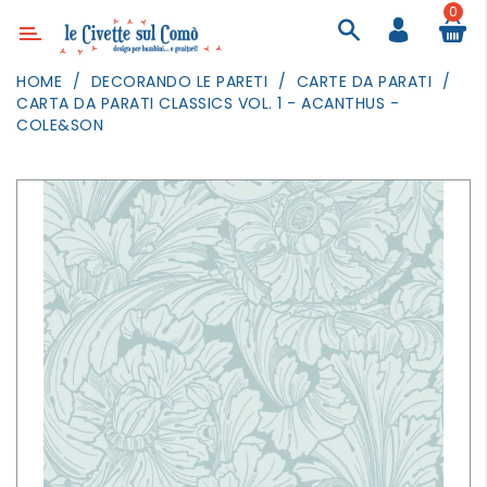
0
Categoria
HOME
DECORANDO LE PARETI
CARTE DA PARATI
CARTA DA PARATI CLASSICS VOL. 1 - ACANTHUS -
ARREDAMENTO
COLE&SON
ILLUMINAZIONE
TESSILI
DECORANDO
LE
PARETI
GIOCHI
GESTI
QUOTIDIANI
FESTE
E
EVENTI
OUTDOOR