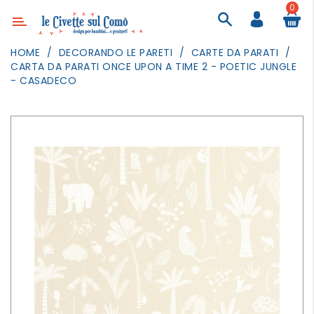
0
Categoria
HOME
DECORANDO LE PARETI
CARTE DA PARATI
CARTA DA PARATI ONCE UPON A TIME 2 - POETIC JUNGLE
ARREDAMENTO
- CASADECO
ILLUMINAZIONE
TESSILI
DECORANDO
LE
PARETI
GIOCHI
GESTI
QUOTIDIANI
FESTE
E
EVENTI
OUTDOOR