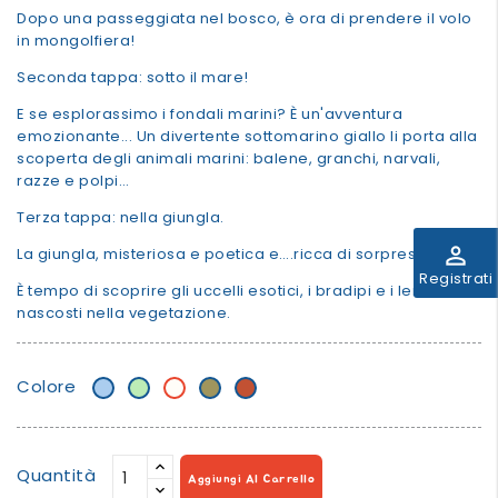
Dopo una passeggiata nel bosco, è ora di prendere il volo
in mongolfiera!
Seconda tappa: sotto il mare!
E se esplorassimo i fondali marini? È un'avventura
emozionante... Un divertente sottomarino giallo li porta alla
scoperta degli animali marini: balene, granchi, narvali,
razze e polpi…
Terza tappa: nella giungla.
perm_identity
La giungla, misteriosa e poetica e….ricca di sorprese!
Registrati
È tempo di scoprire gli uccelli esotici, i bradipi e i lemuri
nascosti nella vegetazione.
Colore
Blu
Verde
Natural
Olive
mattone
pallido
menta
Quantità
Aggiungi Al Carrello