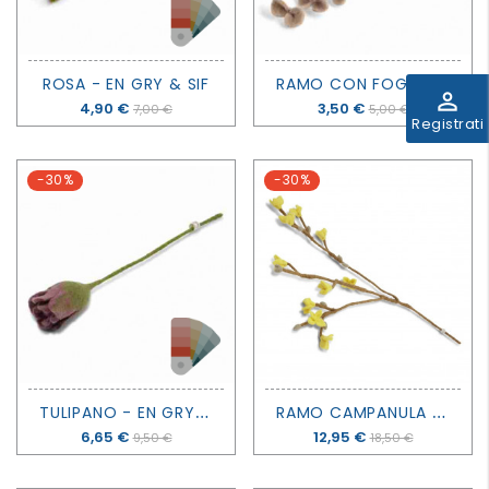
R
AMO CON FOGLIE ROTONDE - EN GRY & SIF
ROSA - EN GRY & SIF
perm_identity
Prezzo
4,90 €
Prezzo
3,50 €
7,00 €
5,00 €
Registrati
-30%
-30%
T
ULIPANO - EN GRY & SIF
R
AMO CAMPANULA GIALLA - EN GRY & SIF
Prezzo
6,65 €
Prezzo
12,95 €
9,50 €
18,50 €