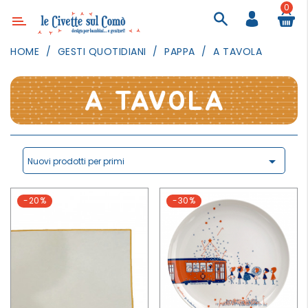
0
Categoria
HOME
GESTI QUOTIDIANI
PAPPA
A TAVOLA
ARREDAMENTO
ILLUMINAZIONE
A TAVOLA
TESSILI
DECORANDO
LE

Nuovi prodotti per primi
PARETI
GIOCHI
-20%
-30%
GESTI
QUOTIDIANI
FESTE
E
EVENTI
OUTDOOR