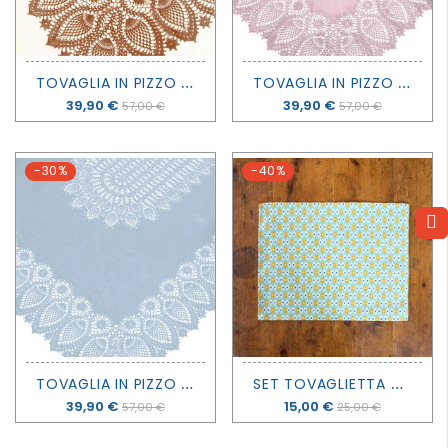
T
OVAGLIA IN PIZZO VINILICO - RUGGINE
T
OVAGLIA IN PIZZO VINILICO - ROSA
Prezzo
39,90 €
Prezzo
39,90 €
57,00 €
57,00 €
-30%
-40%
T
OVAGLIA IN PIZZO VINILICO - AZZURRA
S
ET TOVAGLIETTA AMERICANA ROMBI - ZUZÙ
Prezzo
39,90 €
Prezzo
15,00 €
57,00 €
25,00 €