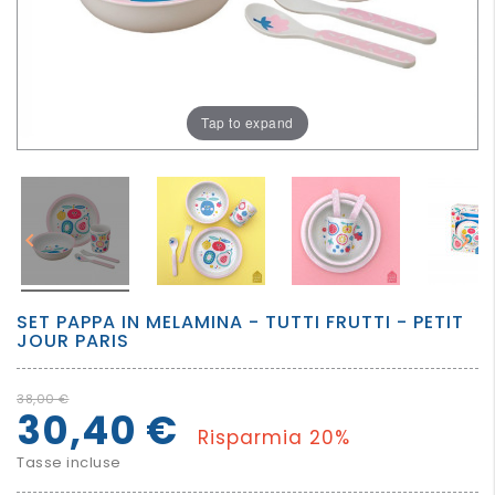
PER
I
PIU'
GRANDI
Tap to expand


SET PAPPA IN MELAMINA - TUTTI FRUTTI - PETIT
JOUR PARIS
38,00 €
30,40 €
Risparmia 20%
Tasse incluse