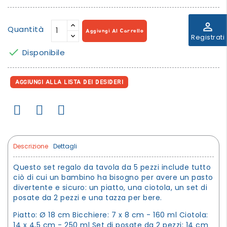
perm_identity
Quantità
Aggiungi Al Carrello
Registrati

Disponibile
AGGIUNGI ALLA LISTA DEI DESIDERI
Descrizione
Dettagli
Questo set regalo da tavola da 5 pezzi include tutto
ciò di cui un bambino ha bisogno per avere un pasto
divertente e sicuro: un piatto, una ciotola, un set di
posate da 2 pezzi e una tazza per bere.
Piatto: Ø 18 cm Bicchiere: 7 x 8 cm - 160 ml Ciotola:
14 x 4,5 cm - 250 ml Set di posate da 2 pezzi: 14 cm