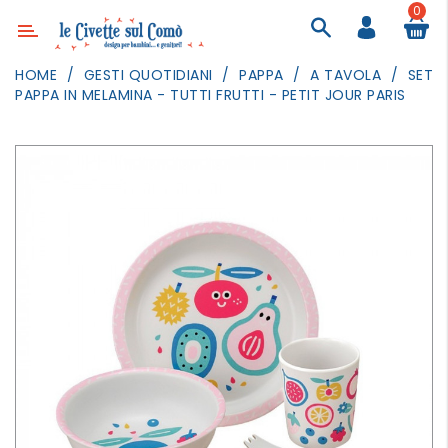
0
Categoria
HOME
GESTI QUOTIDIANI
PAPPA
A TAVOLA
SET
PAPPA IN MELAMINA - TUTTI FRUTTI - PETIT JOUR PARIS
ARREDAMENTO
ILLUMINAZIONE
TESSILI
DECORANDO
LE
PARETI
GIOCHI
GESTI
QUOTIDIANI
FESTE
E
EVENTI
OUTDOOR