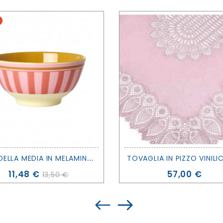
S
CODELLA MEDIA IN MELAMINA ORGANIC STRIPES - RICE DK
Prezzo
Prezzo
11,48 €
57,00 €
13,50 €