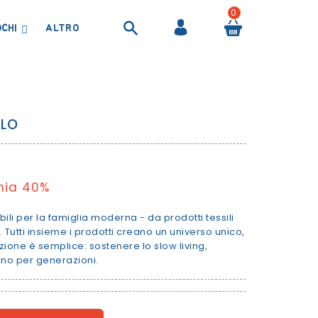
0
OCHI
BORRACCE, BORSE TERMICHE E CONTENITORI ALIMENTARI
PRODOTTI PER IL BAGNETTO
TELI ASCIUGAMANI E ACCAPPATOI
LLO
mia 40%
bili per la famiglia moderna - da prodotti tessili
 Tutti insieme i prodotti creano un universo unico,
ione è semplice: sostenere lo slow living,
no per generazioni.