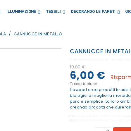
ILLUMINAZIONE
TESSILI
DECORANDO LE PARETI
GI
LIBRERIE MENSOLE E ARMADI
CONTENITORI E PORTAGIOCHI
LAVAGNE E CARTE MAGNETICHE
OLA
CANNUCCE IN METALLO
CANNUCCE IN META
10,00 €
6,00 €
Rispar
Tasse incluse
Liewood crea prodotti irresisti
biologici e maglieria morbida.
puro e semplice. La loro ambiz
creando prodotti che dureran