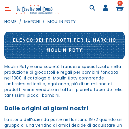
0
Categoria
HOME
MARCHI
MOULIN ROTY
ARREDAMENTO
ILLUMINAZIONE
ELENCO DEI PRODOTTI PER IL MARCHIO
TESSILI
MOULIN ROTY
DECORANDO
LE
Moulin Roty è una società francese specializzata nella
PARETI
produzione di giocattoli e regali per bambini fondata
nel 1980. Il catalogo di Moulin Roty comprende
GIOCHI
tantissimi articoli e, ogni anno, più di un milione di
prodotti viene venduto in tutto il pianeta facendo felici
GESTI
tantissimi piccoli bambini.
QUOTIDIANI
Dalle origini ai giorni nostri
FESTE
E
EVENTI
La storia dell’azienda parte nel lontano 1972 quando un
gruppo di una ventina di amici decide di acquistare un
OUTDOOR