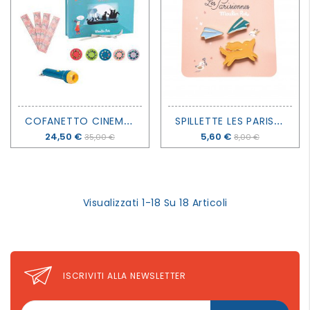
C
OFANETTO CINEMA PROIETTA STORIE - MOULIN ROTY
S
PILLETTE LES PARISIENNES - MOULIN ROTY
Prezzo
24,50 €
Prezzo
5,60 €
35,00 €
8,00 €
Visualizzati 1-18 Su 18 Articoli
ISCRIVITI ALLA NEWSLETTER