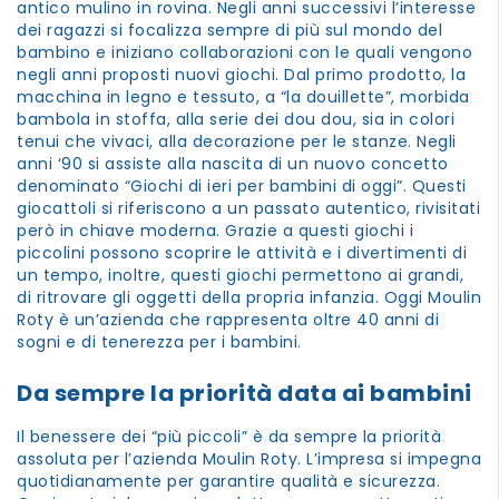
antico mulino in rovina. Negli anni successivi l’interesse
dei ragazzi si focalizza sempre di più sul mondo del
PER
bambino e iniziano collaborazioni con le quali vengono
I
negli anni proposti nuovi giochi. Dal primo prodotto, la
PIU'
macchina in legno e tessuto, a “la douillette”, morbida
GRANDI
bambola in stoffa, alla serie dei dou dou, sia in colori
tenui che vivaci, alla decorazione per le stanze. Negli
anni ‘90 si assiste alla nascita di un nuovo concetto
denominato “Giochi di ieri per bambini di oggi”. Questi
giocattoli si riferiscono a un passato autentico, rivisitati
però in chiave moderna. Grazie a questi giochi i
piccolini possono scoprire le attività e i divertimenti di
un tempo, inoltre, questi giochi permettono ai grandi,
di ritrovare gli oggetti della propria infanzia. Oggi Moulin
Roty è un’azienda che rappresenta oltre 40 anni di
sogni e di tenerezza per i bambini.
Da sempre la priorità data ai bambini
Il benessere dei “più piccoli” è da sempre la priorità
assoluta per l’azienda Moulin Roty. L’impresa si impegna
quotidianamente per garantire qualità e sicurezza.